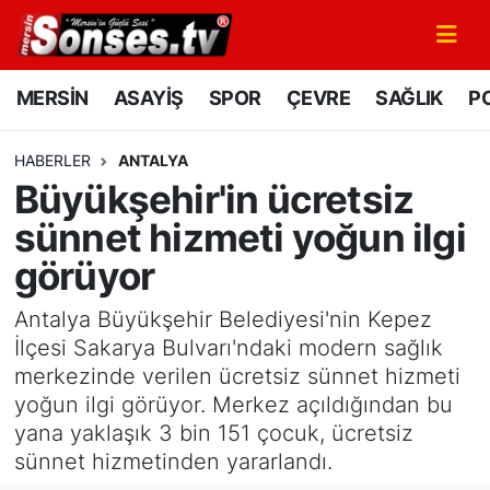
MERSİN
Mersin Nöbetçi Eczaneler
MERSİN
ASAYİŞ
SPOR
ÇEVRE
SAĞLIK
PO
ASAYİŞ
Mersin Hava Durumu
HABERLER
ANTALYA
Büyükşehir'in ücretsiz
SPOR
Mersin Namaz Vakitleri
sünnet hizmeti yoğun ilgi
GÜNÜN MANŞETİ
Mersin Trafik Yoğunluk Haritası
görüyor
DÜNYA
Süper Lig Puan Durumu ve Fikstür
Antalya Büyükşehir Belediyesi'nin Kepez
İlçesi Sakarya Bulvarı'ndaki modern sağlık
KÜLTÜR - SANAT
Tüm Manşetler
merkezinde verilen ücretsiz sünnet hizmeti
yoğun ilgi görüyor. Merkez açıldığından bu
MAGAZİN
Son Dakika Haberleri
yana yaklaşık 3 bin 151 çocuk, ücretsiz
sünnet hizmetinden yararlandı.
SAĞLIK
Haber Arşivi