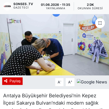
SONSES .TV
01.06.2026 - 11:35
2 DK
GAZETECI
Siyaset
YAYINLANMA
OKUNMA SÜRESI
YEREL HABER
Haberde insan
Tanıtım
Paylaş
-
+
A
A
Antalya Büyükşehir Belediyesi'nin Kepez
İlçesi Sakarya Bulvarı'ndaki modern sağlık