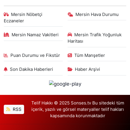
Mersin Nöbetçi
Mersin Hava Durumu
Eczaneler
Mersin Namaz Vakitleri
Mersin Trafik Yoğunluk
Haritası
Puan Durumu ve Fikstür
Tüm Manşetler
Son Dakika Haberleri
Haber Arşivi
Telif Hakkı © 2025 Sonses.tv Bu sitedeki tüm
RSS
içerik, yazılı ve görsel materyaller telif hakları
kapsamında korunmaktadır