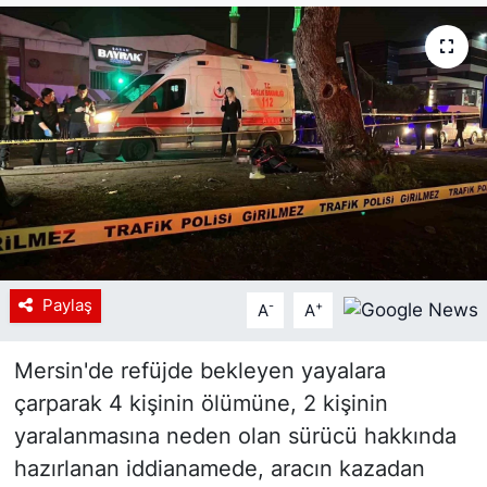
Siyaset
YEREL HABER
Haberde insan
Tanıtım
Paylaş
-
+
A
A
Mersin'de refüjde bekleyen yayalara
çarparak 4 kişinin ölümüne, 2 kişinin
yaralanmasına neden olan sürücü hakkında
hazırlanan iddianamede, aracın kazadan