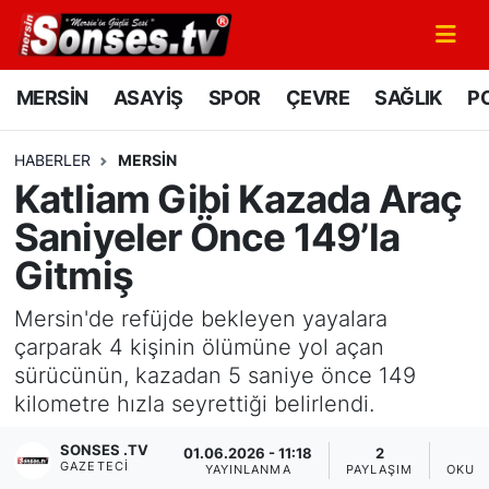
MERSİN
Mersin Nöbetçi Eczaneler
MERSİN
ASAYİŞ
SPOR
ÇEVRE
SAĞLIK
PO
ASAYİŞ
Mersin Hava Durumu
HABERLER
MERSİN
Katliam Gibi Kazada Araç
SPOR
Mersin Namaz Vakitleri
Saniyeler Önce 149’la
GÜNÜN MANŞETİ
Mersin Trafik Yoğunluk Haritası
Gitmiş
DÜNYA
Süper Lig Puan Durumu ve Fikstür
Mersin'de refüjde bekleyen yayalara
çarparak 4 kişinin ölümüne yol açan
KÜLTÜR - SANAT
Tüm Manşetler
sürücünün, kazadan 5 saniye önce 149
kilometre hızla seyrettiği belirlendi.
MAGAZİN
Son Dakika Haberleri
SONSES .TV
01.06.2026 - 11:18
2
GAZETECI
SAĞLIK
Haber Arşivi
YAYINLANMA
PAYLAŞIM
OKUN