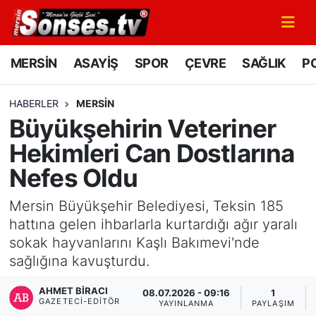
MERSİN
Mersin Nöbetçi Eczaneler
MERSİN
ASAYİŞ
SPOR
ÇEVRE
SAĞLIK
PO
ASAYİŞ
Mersin Hava Durumu
HABERLER
MERSİN
Büyükşehirin Veteriner
SPOR
Mersin Namaz Vakitleri
Hekimleri Can Dostlarına
GÜNÜN MANŞETİ
Mersin Trafik Yoğunluk Haritası
Nefes Oldu
DÜNYA
Süper Lig Puan Durumu ve Fikstür
Mersin Büyükşehir Belediyesi, Teksin 185
hattına gelen ihbarlarla kurtardığı ağır yaralı
KÜLTÜR - SANAT
Tüm Manşetler
sokak hayvanlarını Kaşlı Bakımevi'nde
sağlığına kavuşturdu.
MAGAZİN
Son Dakika Haberleri
AHMET BIRACI
08.07.2026 - 09:16
1
GAZETECI-EDITÖR
SAĞLIK
Haber Arşivi
YAYINLANMA
PAYLAŞIM