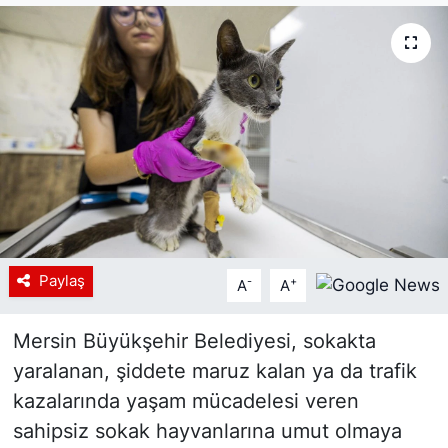
Siyaset
YEREL HABER
Haberde insan
Tanıtım
Paylaş
-
+
A
A
Mersin Büyükşehir Belediyesi, sokakta
yaralanan, şiddete maruz kalan ya da trafik
kazalarında yaşam mücadelesi veren
sahipsiz sokak hayvanlarına umut olmaya