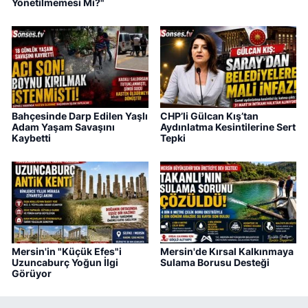
Yönetilmemesi Mi?"
Bahçesinde Darp Edilen Yaşlı
CHP’li Gülcan Kış’tan
Adam Yaşam Savaşını
Aydınlatma Kesintilerine Sert
Kaybetti
Tepki
Mersin'in "Küçük Efes"i
Mersin'de Kırsal Kalkınmaya
Uzuncaburç Yoğun İlgi
Sulama Borusu Desteği
Görüyor