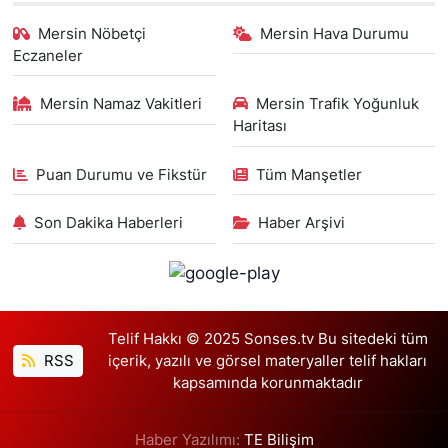
Mersin Nöbetçi
Mersin Hava Durumu
Eczaneler
Mersin Namaz Vakitleri
Mersin Trafik Yoğunluk
Haritası
Puan Durumu ve Fikstür
Tüm Manşetler
Son Dakika Haberleri
Haber Arşivi
Telif Hakkı © 2025 Sonses.tv Bu sitedeki tüm
RSS
içerik, yazılı ve görsel materyaller telif hakları
kapsamında korunmaktadır
Haber Yazılımı:
TE Bilişim