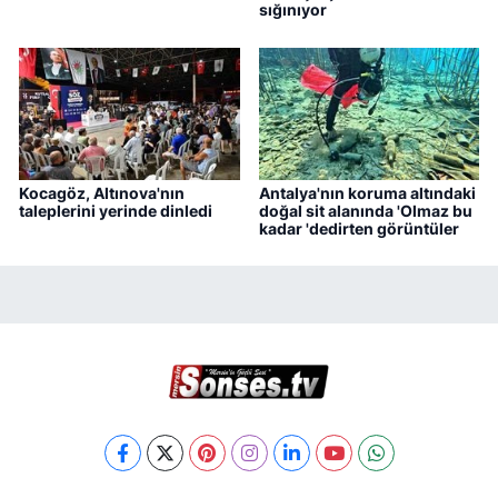
sığınıyor
Kocagöz, Altınova'nın
Antalya'nın koruma altındaki
taleplerini yerinde dinledi
doğal sit alanında 'Olmaz bu
kadar 'dedirten görüntüler