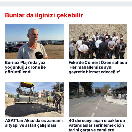
Bunlar da ilginizi çekebilir
Burnaz Plajı'nda yaz
Feke'de Cömert Özen sahada
yoğunluğu drone ile
'Her mahallemize aynı
görüntülendi
gayretle hizmet edeceğiz'
ASAT'tan Aksu'da eş zamanlı
40 dereceyi aşan sıcaklarda
altyapı ve asfalt çalışması
vatandaşlar serinlemek için
tarihi çarşı ve camilere