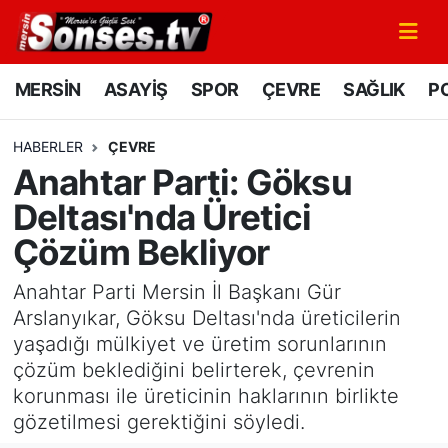
MERSİN
Mersin Nöbetçi Eczaneler
MERSİN
ASAYİŞ
SPOR
ÇEVRE
SAĞLIK
PO
ASAYİŞ
Mersin Hava Durumu
HABERLER
ÇEVRE
Anahtar Parti: Göksu
SPOR
Mersin Namaz Vakitleri
Deltası'nda Üretici
GÜNÜN MANŞETİ
Mersin Trafik Yoğunluk Haritası
Çözüm Bekliyor
DÜNYA
Süper Lig Puan Durumu ve Fikstür
Anahtar Parti Mersin İl Başkanı Gür
Arslanyıkar, Göksu Deltası'nda üreticilerin
KÜLTÜR - SANAT
Tüm Manşetler
yaşadığı mülkiyet ve üretim sorunlarının
çözüm beklediğini belirterek, çevrenin
MAGAZİN
Son Dakika Haberleri
korunması ile üreticinin haklarının birlikte
gözetilmesi gerektiğini söyledi.
SAĞLIK
Haber Arşivi