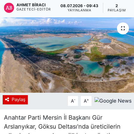
AHMET BIRACI
08.07.2026 - 09:43
2
GAZETECI-EDITÖR
Siyaset
YAYINLANMA
PAYLAŞIM
YEREL HABER
Haberde insan
Tanıtım
Paylaş
-
+
A
A
Anahtar Parti Mersin İl Başkanı Gür
Arslanyıkar, Göksu Deltası'nda üreticilerin