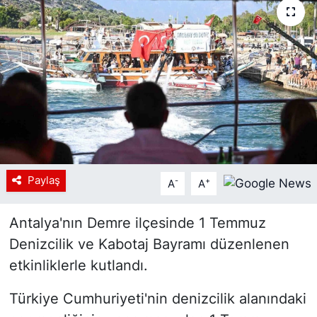
Siyaset
YEREL HABER
Haberde insan
Tanıtım
Paylaş
-
+
A
A
Antalya'nın Demre ilçesinde 1 Temmuz
Denizcilik ve Kabotaj Bayramı düzenlenen
etkinliklerle kutlandı.
Türkiye Cumhuriyeti'nin denizcilik alanındaki