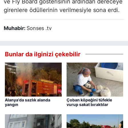
ve Fly Board gösterisinin ardından dereceye
girenlere ödüllerinin verilmesiyle sona erdi.
Muhabir:
Sonses .tv
Bunlar da ilginizi çekebilir
Alanya'da sazlık alanda
Çoban köpeğini tüfekle
yangın
vurup sakat bıraktılar