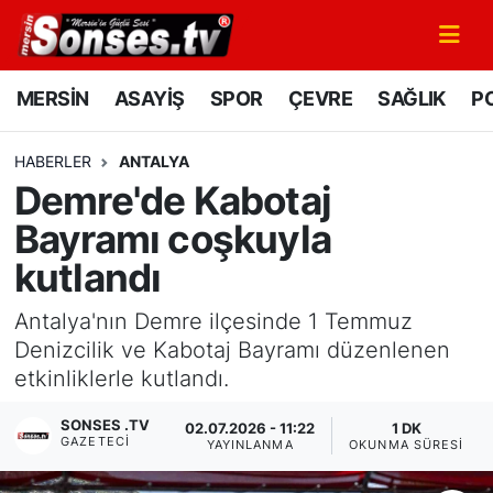
MERSİN
Mersin Nöbetçi Eczaneler
MERSİN
ASAYİŞ
SPOR
ÇEVRE
SAĞLIK
PO
ASAYİŞ
Mersin Hava Durumu
HABERLER
ANTALYA
Demre'de Kabotaj
SPOR
Mersin Namaz Vakitleri
Bayramı coşkuyla
GÜNÜN MANŞETİ
Mersin Trafik Yoğunluk Haritası
kutlandı
DÜNYA
Süper Lig Puan Durumu ve Fikstür
Antalya'nın Demre ilçesinde 1 Temmuz
Denizcilik ve Kabotaj Bayramı düzenlenen
KÜLTÜR - SANAT
Tüm Manşetler
etkinliklerle kutlandı.
MAGAZİN
Son Dakika Haberleri
SONSES .TV
02.07.2026 - 11:22
1 DK
GAZETECI
YAYINLANMA
OKUNMA SÜRESI
SAĞLIK
Haber Arşivi