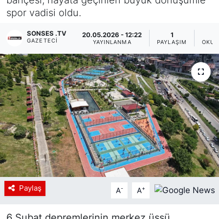
spor vadisi oldu.
Siyaset
SONSES .TV
20.05.2026 - 12:22
1
YEREL HABER
GAZETECI
YAYINLANMA
PAYLAŞIM
OKUN
Haberde insan
Tanıtım
Paylaş
-
+
A
A
6 Şubat depremlerinin merkez üssü