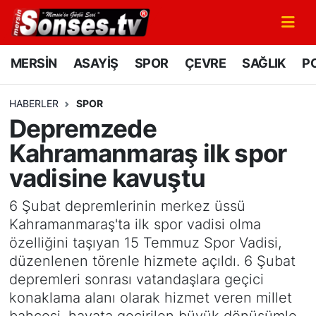
MERSİN
Mersin Nöbetçi Eczaneler
MERSİN
ASAYİŞ
SPOR
ÇEVRE
SAĞLIK
PO
ASAYİŞ
Mersin Hava Durumu
HABERLER
SPOR
Depremzede
SPOR
Mersin Namaz Vakitleri
Kahramanmaraş ilk spor
GÜNÜN MANŞETİ
Mersin Trafik Yoğunluk Haritası
vadisine kavuştu
DÜNYA
Süper Lig Puan Durumu ve Fikstür
6 Şubat depremlerinin merkez üssü
Kahramanmaraş'ta ilk spor vadisi olma
KÜLTÜR - SANAT
Tüm Manşetler
özelliğini taşıyan 15 Temmuz Spor Vadisi,
düzenlenen törenle hizmete açıldı. 6 Şubat
MAGAZİN
Son Dakika Haberleri
depremleri sonrası vatandaşlara geçici
konaklama alanı olarak hizmet veren millet
SAĞLIK
Haber Arşivi
bahçesi, hayata geçirilen büyük dönüşümle