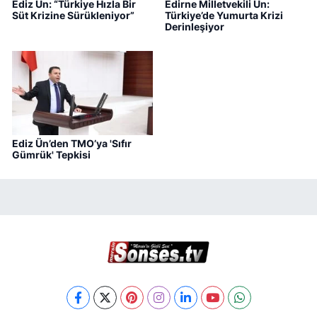
Ediz Ün: “Türkiye Hızla Bir
Edirne Milletvekili Ün:
Süt Krizine Sürükleniyor”
Türkiye’de Yumurta Krizi
Derinleşiyor
Ediz Ün’den TMO’ya 'Sıfır
Gümrük' Tepkisi