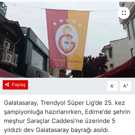
Siyaset
YEREL HABER
Haberde insan
Tanıtım
Paylaş
-
+
A
A
Galatasaray, Trendyol Süper Lig’de 25. kez
şampiyonluğa hazırlanırken, Edirne’de şehrin
meşhur Saraçlar Caddesi’ne üzerinde 5
yıldızlı dev Galatasaray bayrağı asıldı.