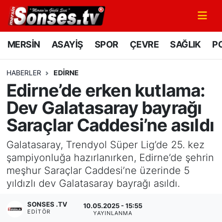
MERSİN
Mersin Nöbetçi Eczaneler
MERSİN
ASAYİŞ
SPOR
ÇEVRE
SAĞLIK
PO
ASAYİŞ
Mersin Hava Durumu
HABERLER
EDIRNE
Edirne’de erken kutlama:
SPOR
Mersin Namaz Vakitleri
Dev Galatasaray bayrağı
GÜNÜN MANŞETİ
Mersin Trafik Yoğunluk Haritası
Saraçlar Caddesi’ne asıldı
DÜNYA
Süper Lig Puan Durumu ve Fikstür
Galatasaray, Trendyol Süper Lig’de 25. kez
şampiyonluğa hazırlanırken, Edirne’de şehrin
KÜLTÜR - SANAT
Tüm Manşetler
meşhur Saraçlar Caddesi’ne üzerinde 5
yıldızlı dev Galatasaray bayrağı asıldı.
MAGAZİN
Son Dakika Haberleri
SONSES .TV
10.05.2025 - 15:55
EDITÖR
SAĞLIK
Haber Arşivi
YAYINLANMA