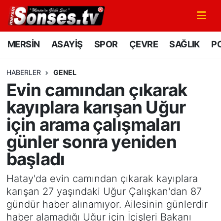
MERSİN
Mersin Nöbetçi Eczaneler
MERSİN
ASAYİŞ
SPOR
ÇEVRE
SAĞLIK
PO
ASAYİŞ
Mersin Hava Durumu
HABERLER
GENEL
Evin camından çıkarak
SPOR
Mersin Namaz Vakitleri
kayıplara karışan Uğur
GÜNÜN MANŞETİ
Mersin Trafik Yoğunluk Haritası
için arama çalışmaları
günler sonra yeniden
DÜNYA
Süper Lig Puan Durumu ve Fikstür
başladı
KÜLTÜR - SANAT
Tüm Manşetler
Hatay'da evin camından çıkarak kayıplara
MAGAZİN
Son Dakika Haberleri
karışan 27 yaşındaki Uğur Çalışkan'dan 87
gündür haber alınamıyor. Ailesinin günlerdir
SAĞLIK
Haber Arşivi
haber alamadığı Uğur için İçişleri Bakanı