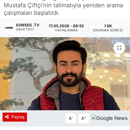
Mustafa Çiftçi'nin talimatıyla yeniden arama
Siyaset
çalışmaları başlatıldı.
YEREL HABER
SONSES .TV
17.05.2026 - 08:52
1 DK
GAZETECI
YAYINLANMA
OKUNMA SÜRESI
Haberde insan
Tanıtım
Paylaş
-
+
A
A