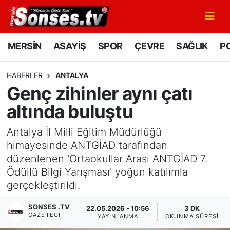
MERSİN
Mersin Nöbetçi Eczaneler
MERSİN
ASAYİŞ
SPOR
ÇEVRE
SAĞLIK
PO
ASAYİŞ
Mersin Hava Durumu
HABERLER
ANTALYA
Genç zihinler aynı çatı
SPOR
Mersin Namaz Vakitleri
altında buluştu
GÜNÜN MANŞETİ
Mersin Trafik Yoğunluk Haritası
Antalya İl Milli Eğitim Müdürlüğü
DÜNYA
Süper Lig Puan Durumu ve Fikstür
himayesinde ANTGİAD tarafından
düzenlenen 'Ortaokullar Arası ANTGİAD 7.
KÜLTÜR - SANAT
Tüm Manşetler
Ödüllü Bilgi Yarışması' yoğun katılımla
gerçekleştirildi.
MAGAZİN
Son Dakika Haberleri
SONSES .TV
22.05.2026 - 10:56
3 DK
GAZETECI
YAYINLANMA
OKUNMA SÜRESI
SAĞLIK
Haber Arşivi