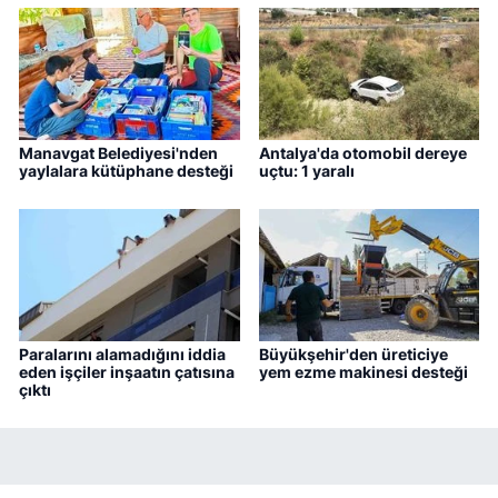
Manavgat Belediyesi'nden
Antalya'da otomobil dereye
yaylalara kütüphane desteği
uçtu: 1 yaralı
Paralarını alamadığını iddia
Büyükşehir'den üreticiye
eden işçiler inşaatın çatısına
yem ezme makinesi desteği
çıktı