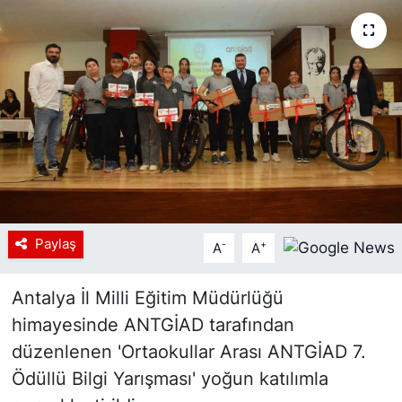
Siyaset
YEREL HABER
Haberde insan
Tanıtım
Paylaş
-
+
A
A
Antalya İl Milli Eğitim Müdürlüğü
himayesinde ANTGİAD tarafından
düzenlenen 'Ortaokullar Arası ANTGİAD 7.
Ödüllü Bilgi Yarışması' yoğun katılımla