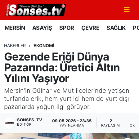
MERSİN
Mersin Nöbetçi Eczaneler
MERSİN
ASAYİŞ
SPOR
ÇEVRE
SAĞLIK
PO
ASAYİŞ
Mersin Hava Durumu
HABERLER
EKONOMİ
Gezende Eriği Dünya
SPOR
Mersin Namaz Vakitleri
Pazarında: Üretici Altın
GÜNÜN MANŞETİ
Mersin Trafik Yoğunluk Haritası
Yılını Yaşıyor
DÜNYA
Süper Lig Puan Durumu ve Fikstür
Mersin’in Gülnar ve Mut ilçelerinde yetişen
turfanda erik, hem yurt içi hem de yurt dışı
KÜLTÜR - SANAT
Tüm Manşetler
pazarlarda yoğun ilgi görüyor.
MAGAZİN
Son Dakika Haberleri
SONSES .TV
09.05.2026 - 23:35
2
EDITÖR
YAYINLANMA
PAYLAŞIM
OKU
SAĞLIK
Haber Arşivi