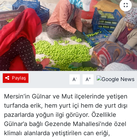
Siyaset
YEREL HABER
Haberde insan
Tanıtım
Paylaş
-
+
A
A
Mersin’in Gülnar ve Mut ilçelerinde yetişen
turfanda erik, hem yurt içi hem de yurt dışı
pazarlarda yoğun ilgi görüyor. Özellikle
Gülnar’a bağlı Gezende Mahallesi’nde özel
klimalı alanlarda yetiştirilen can eriği,