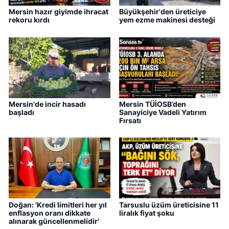
Mersin hazır giyimde ihracat
Büyükşehir'den üreticiye
rekoru kırdı
yem ezme makinesi desteği
Mersin'de incir hasadı
Mersin TÜİOSB’den
başladı
Sanayiciye Vadeli Yatırım
Fırsatı
Doğan: 'Kredi limitleri her yıl
Tarsuslu üzüm üreticisine 11
enflasyon oranı dikkate
liralık fiyat şoku
alınarak güncellenmelidir'