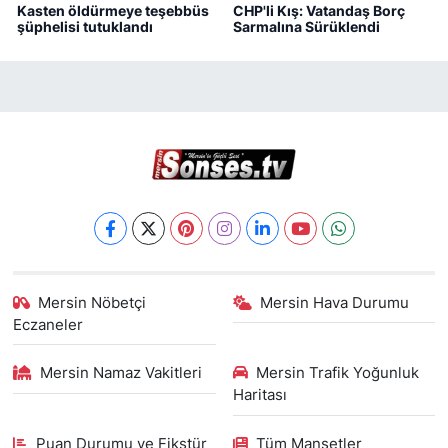
Kasten öldürmeye teşebbüs
CHP'li Kış: Vatandaş Borç
şüphelisi tutuklandı
Sarmalına Sürüklendi
Mersin Nöbetçi
Mersin Hava Durumu
Eczaneler
Mersin Namaz Vakitleri
Mersin Trafik Yoğunluk
Haritası
Puan Durumu ve Fikstür
Tüm Manşetler