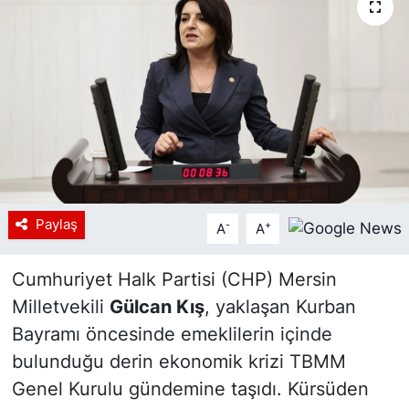
Siyaset
YEREL HABER
Haberde insan
Tanıtım
Paylaş
-
+
A
A
Cumhuriyet Halk Partisi (CHP) Mersin
Milletvekili
Gülcan Kış
, yaklaşan Kurban
Bayramı öncesinde emeklilerin içinde
bulunduğu derin ekonomik krizi TBMM
Genel Kurulu gündemine taşıdı. Kürsüden