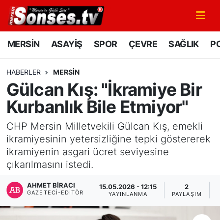
MERSİN
Mersin Nöbetçi Eczaneler
MERSİN
ASAYİŞ
SPOR
ÇEVRE
SAĞLIK
PO
ASAYİŞ
Mersin Hava Durumu
HABERLER
MERSİN
Gülcan Kış: "İkramiye Bir
SPOR
Mersin Namaz Vakitleri
Kurbanlık Bile Etmiyor"
GÜNÜN MANŞETİ
Mersin Trafik Yoğunluk Haritası
CHP Mersin Milletvekili Gülcan Kış, emekli
DÜNYA
Süper Lig Puan Durumu ve Fikstür
ikramiyesinin yetersizliğine tepki göstererek
ikramiyenin asgari ücret seviyesine
KÜLTÜR - SANAT
Tüm Manşetler
çıkarılmasını istedi.
AHMET BIRACI
MAGAZİN
Son Dakika Haberleri
15.05.2026 - 12:15
2
GAZETECI-EDITÖR
YAYINLANMA
PAYLAŞIM
SAĞLIK
Haber Arşivi