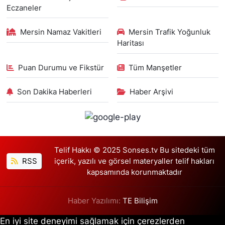
Eczaneler
Mersin Namaz Vakitleri
Mersin Trafik Yoğunluk
Haritası
Puan Durumu ve Fikstür
Tüm Manşetler
Son Dakika Haberleri
Haber Arşivi
Telif Hakkı © 2025 Sonses.tv Bu sitedeki tüm
RSS
içerik, yazılı ve görsel materyaller telif hakları
kapsamında korunmaktadır
Haber Yazılımı:
TE Bilişim
En iyi site deneyimi sağlamak için çerezlerden