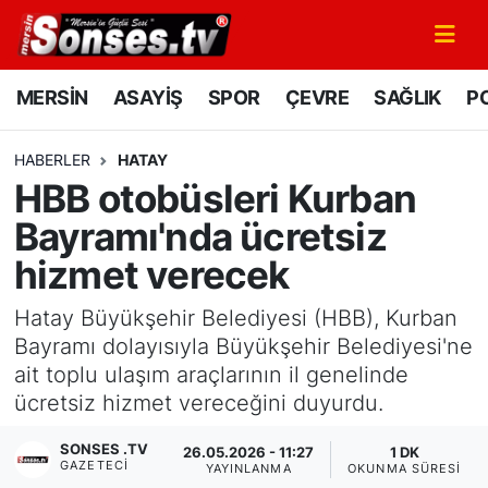
MERSİN
Mersin Nöbetçi Eczaneler
MERSİN
ASAYİŞ
SPOR
ÇEVRE
SAĞLIK
PO
ASAYİŞ
Mersin Hava Durumu
HABERLER
HATAY
HBB otobüsleri Kurban
SPOR
Mersin Namaz Vakitleri
Bayramı'nda ücretsiz
GÜNÜN MANŞETİ
Mersin Trafik Yoğunluk Haritası
hizmet verecek
DÜNYA
Süper Lig Puan Durumu ve Fikstür
Hatay Büyükşehir Belediyesi (HBB), Kurban
Bayramı dolayısıyla Büyükşehir Belediyesi'ne
KÜLTÜR - SANAT
Tüm Manşetler
ait toplu ulaşım araçlarının il genelinde
ücretsiz hizmet vereceğini duyurdu.
MAGAZİN
Son Dakika Haberleri
SONSES .TV
26.05.2026 - 11:27
1 DK
GAZETECI
SAĞLIK
Haber Arşivi
YAYINLANMA
OKUNMA SÜRESI