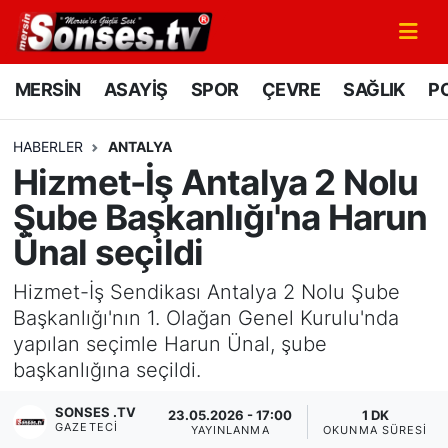
MERSİN
Mersin Nöbetçi Eczaneler
MERSİN
ASAYİŞ
SPOR
ÇEVRE
SAĞLIK
PO
ASAYİŞ
Mersin Hava Durumu
HABERLER
ANTALYA
Hizmet-İş Antalya 2 Nolu
SPOR
Mersin Namaz Vakitleri
Şube Başkanlığı'na Harun
GÜNÜN MANŞETİ
Mersin Trafik Yoğunluk Haritası
Ünal seçildi
DÜNYA
Süper Lig Puan Durumu ve Fikstür
Hizmet-İş Sendikası Antalya 2 Nolu Şube
Başkanlığı'nın 1. Olağan Genel Kurulu'nda
KÜLTÜR - SANAT
Tüm Manşetler
yapılan seçimle Harun Ünal, şube
başkanlığına seçildi.
MAGAZİN
Son Dakika Haberleri
SONSES .TV
23.05.2026 - 17:00
1 DK
GAZETECI
SAĞLIK
Haber Arşivi
YAYINLANMA
OKUNMA SÜRESI