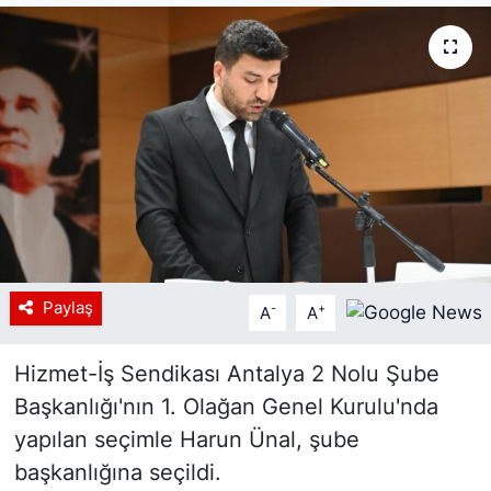
Siyaset
YEREL HABER
Haberde insan
Tanıtım
Paylaş
-
+
A
A
Hizmet-İş Sendikası Antalya 2 Nolu Şube
Başkanlığı'nın 1. Olağan Genel Kurulu'nda
yapılan seçimle Harun Ünal, şube
başkanlığına seçildi.