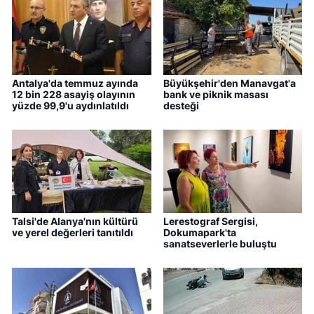
Antalya'da temmuz ayında
Büyükşehir'den Manavgat'a
12 bin 228 asayiş olayının
bank ve piknik masası
yüzde 99,9'u aydınlatıldı
desteği
Talsi'de Alanya'nın kültürü
Lerestograf Sergisi,
ve yerel değerleri tanıtıldı
Dokumapark'ta
sanatseverlerle buluştu