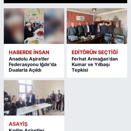
1
2
3
4
5
6
7
8
9
10
11
12
13
14
15
Siyaset
YEREL HABER
Haberde insan
HABERDE INSAN
EDITÖRÜN SEÇTIĞI
Tanıtım
Anadolu Aşiretler
Ferhat Armağan’dan
Federasyonu Iğdır'da
Kumar ve Yılbaşı
Dualarla Açıldı
Tepkisi
ASAYİŞ
Kadim Aşiretler