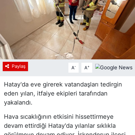
Siyaset
YEREL HABER
Haberde insan
Tanıtım
Paylaş
-
+
A
A
Hatay'da eve girerek vatandaşları tedirgin
eden yılan, itfaiye ekipleri tarafından
yakalandı.
Hava sıcaklığının etkisini hissettirmeye
devam ettirdiği Hatay'da yılanlar sıklıkla
görülmeye devam ediyor. İskenderun ilçesi