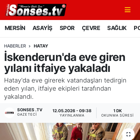
MERSİN
Mersin Nöbetçi Eczaneler
MERSİN
ASAYİŞ
SPOR
ÇEVRE
SAĞLIK
PO
ASAYİŞ
Mersin Hava Durumu
HABERLER
HATAY
İskenderun'da eve giren
SPOR
Mersin Namaz Vakitleri
yılanı itfaiye yakaladı
GÜNÜN MANŞETİ
Mersin Trafik Yoğunluk Haritası
Hatay'da eve girerek vatandaşları tedirgin
DÜNYA
Süper Lig Puan Durumu ve Fikstür
eden yılan, itfaiye ekipleri tarafından
yakalandı.
KÜLTÜR - SANAT
Tüm Manşetler
SONSES .TV
12.05.2026 - 09:38
1 DK
GAZETECI
YAYINLANMA
OKUNMA SÜRESI
MAGAZİN
Son Dakika Haberleri
SAĞLIK
Haber Arşivi