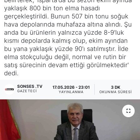
yaklaşık 800 bin ton elma hasadı
Siyaset
gerçekleştirildi. Bunun 507 bin tonu soğuk
hava depolarında muhafaza altına alındı. Şu
YEREL HABER
anda bu ürünlerin yalnızca yüzde 8-9'luk
kısmı depolarda kalmış olup, ekim ayından
Haberde insan
bu yana yaklaşık yüzde 90'ı satılmıştır. İlde
elma stokçuluğu değil, normal ve rutin bir
Tanıtım
satış sürecinin devam ettiği görülmektedir'
dedi.
SONSES .TV
17.05.2026 - 23:01
3 DK
GAZETECI
YAYINLANMA
OKUNMA SÜRESI