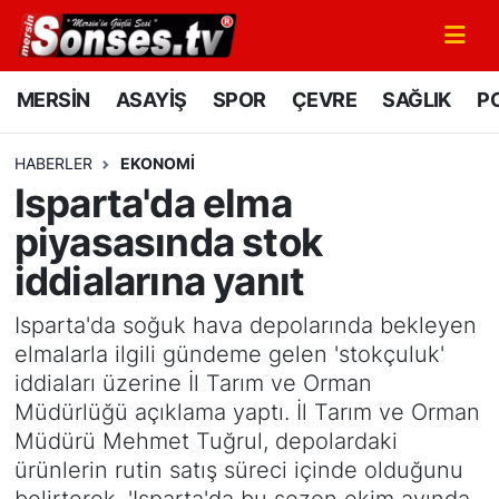
MERSİN
Mersin Nöbetçi Eczaneler
MERSİN
ASAYİŞ
SPOR
ÇEVRE
SAĞLIK
PO
ASAYİŞ
Mersin Hava Durumu
HABERLER
EKONOMİ
Isparta'da elma
SPOR
Mersin Namaz Vakitleri
piyasasında stok
GÜNÜN MANŞETİ
Mersin Trafik Yoğunluk Haritası
iddialarına yanıt
DÜNYA
Süper Lig Puan Durumu ve Fikstür
Isparta'da soğuk hava depolarında bekleyen
elmalarla ilgili gündeme gelen 'stokçuluk'
KÜLTÜR - SANAT
Tüm Manşetler
iddiaları üzerine İl Tarım ve Orman
Müdürlüğü açıklama yaptı. İl Tarım ve Orman
MAGAZİN
Son Dakika Haberleri
Müdürü Mehmet Tuğrul, depolardaki
ürünlerin rutin satış süreci içinde olduğunu
SAĞLIK
Haber Arşivi
belirterek, 'Isparta'da bu sezon ekim ayında