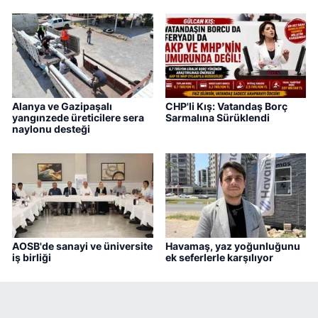
Alanya ve Gazipaşalı
CHP'li Kış: Vatandaş Borç
yangınzede üreticilere sera
Sarmalına Sürüklendi
naylonu desteği
AOSB'de sanayi ve üniversite
Havamaş, yaz yoğunluğunu
iş birliği
ek seferlerle karşılıyor