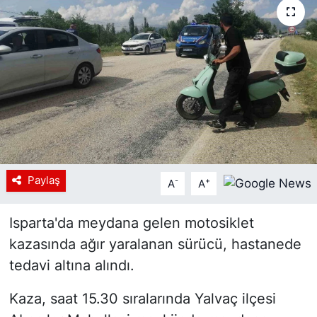
Siyaset
YEREL HABER
Haberde insan
Tanıtım
Paylaş
-
+
A
A
Isparta'da meydana gelen motosiklet
kazasında ağır yaralanan sürücü, hastanede
tedavi altına alındı.
Kaza, saat 15.30 sıralarında Yalvaç ilçesi