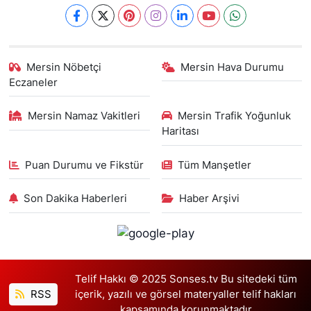
Mersin Nöbetçi
Mersin Hava Durumu
Eczaneler
Mersin Namaz Vakitleri
Mersin Trafik Yoğunluk
Haritası
Puan Durumu ve Fikstür
Tüm Manşetler
Son Dakika Haberleri
Haber Arşivi
Telif Hakkı © 2025 Sonses.tv Bu sitedeki tüm
RSS
içerik, yazılı ve görsel materyaller telif hakları
kapsamında korunmaktadır