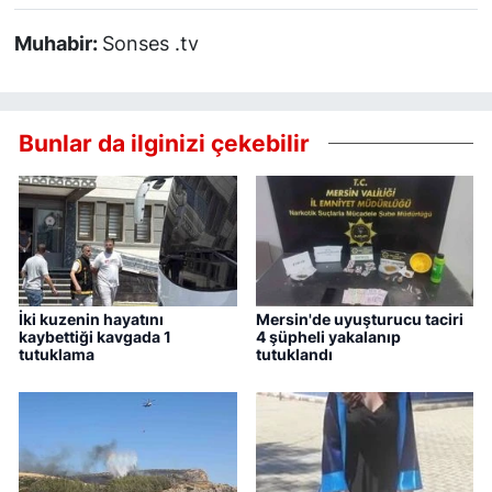
Muhabir:
Sonses .tv
Bunlar da ilginizi çekebilir
İki kuzenin hayatını
Mersin'de uyuşturucu taciri
kaybettiği kavgada 1
4 şüpheli yakalanıp
tutuklama
tutuklandı