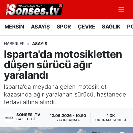
MERSİN
Mersin Nöbetçi Eczaneler
MERSİN
ASAYİŞ
SPOR
ÇEVRE
SAĞLIK
PO
ASAYİŞ
Mersin Hava Durumu
HABERLER
ASAYİŞ
Isparta'da motosikletten
SPOR
Mersin Namaz Vakitleri
düşen sürücü ağır
GÜNÜN MANŞETİ
Mersin Trafik Yoğunluk Haritası
yaralandı
DÜNYA
Süper Lig Puan Durumu ve Fikstür
Isparta'da meydana gelen motosiklet
kazasında ağır yaralanan sürücü, hastanede
KÜLTÜR - SANAT
Tüm Manşetler
tedavi altına alındı.
MAGAZİN
Son Dakika Haberleri
SONSES .TV
12.06.2026 - 10:50
1 DK
GAZETECI
YAYINLANMA
OKUNMA SÜRESI
SAĞLIK
Haber Arşivi