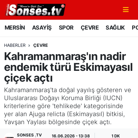
MERSİN
Mersin Nöbetçi Eczaneler
MERSİN
ASAYİŞ
SPOR
ÇEVRE
SAĞLIK
PO
ASAYİŞ
Mersin Hava Durumu
HABERLER
ÇEVRE
Kahramanmaraş'ın nadir
SPOR
Mersin Namaz Vakitleri
endemik türü Eskimayasıl
GÜNÜN MANŞETİ
Mersin Trafik Yoğunluk Haritası
çiçek açtı
DÜNYA
Süper Lig Puan Durumu ve Fikstür
Kahramanmaraş'ta doğal yayılış gösteren ve
Uluslararası Doğayı Koruma Birliği (IUCN)
KÜLTÜR - SANAT
Tüm Manşetler
kriterlerine göre 'tehlikede' kategorisinde
yer alan Ajuga relicta (Eskimayasıl) bitkisi,
MAGAZİN
Son Dakika Haberleri
Yavşan Yaylası bölgesinde çiçek açtı.
SAĞLIK
Haber Arşivi
SONSES .TV
16.06.2026 - 13:38
1 DK