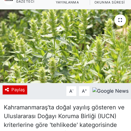
GAZETECI
YAYINLANMA
OKUNMA SÜRESI
Siyaset
YEREL HABER
Haberde insan
Tanıtım
Paylaş
-
+
A
A
Kahramanmaraş'ta doğal yayılış gösteren ve
Uluslararası Doğayı Koruma Birliği (IUCN)
kriterlerine göre 'tehlikede' kategorisinde