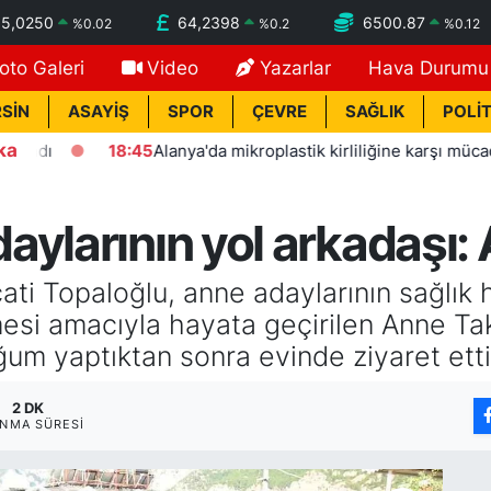
55,0250
64,2398
6500.87
%
0.02
%
0.2
%
0.12
oto Galeri
Video
Yazarlar
Hava Durumu
SİN
ASAYİŞ
SPOR
ÇEVRE
SAĞLIK
POLİT
ka
18:45
Alanya'da mikroplastik kirliliğine karşı mücadelenin sta
aylarının yol arkadaşı:
i Topaloğlu, anne adaylarının sağlık 
lmesi amacıyla hayata geçirilen Anne T
um yaptıktan sonra evinde ziyaret etti
2 DK
NMA SÜRESI