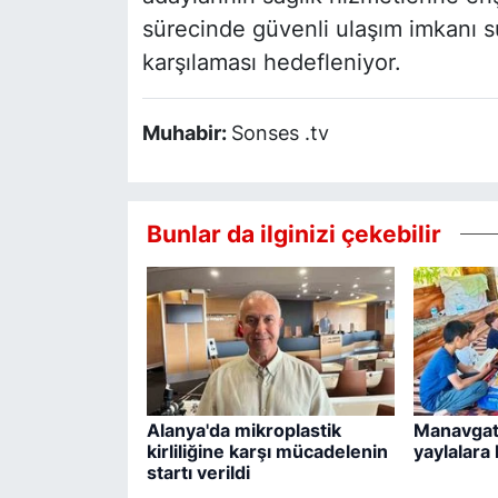
sürecinde güvenli ulaşım imkanı s
karşılaması hedefleniyor.
Muhabir:
Sonses .tv
Bunlar da ilginizi çekebilir
Alanya'da mikroplastik
Manavgat
kirliliğine karşı mücadelenin
yaylalara
startı verildi