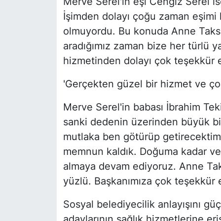
Merve Serel'in eşi Cengiz Serel 
İşimden dolayı çoğu zaman eşimi
olmuyordu. Bu konuda Anne Taksi 
aradığımız zaman bize her türlü 
hizmetinden dolayı çok teşekkür e
'Gerçekten güzel bir hizmet ve ç
Merve Serel'in babası İbrahim Teki
sanki dedenin üzerinden büyük bir
mutlaka ben götürüp getirecektim
memnun kaldık. Doğuma kadar ve
almaya devam ediyoruz. Anne Taks
yüzlü. Başkanımıza çok teşekkür ed
Sosyal belediyecilik anlayışını g
adaylarının sağlık hizmetlerine er