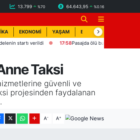
13.799
64.643,95
%
70
%
0.16
İKA
EKONOMİ
YAŞAM
BİK İLAN
TEKNOLOJİ
rtı verildi
17:58
Pasajda ölü bulunan Eyüp Can davası sü
 Anne Taksi
hizmetlerine güvenli ve
aksi projesinden faydalanan
.
-
+
A
A