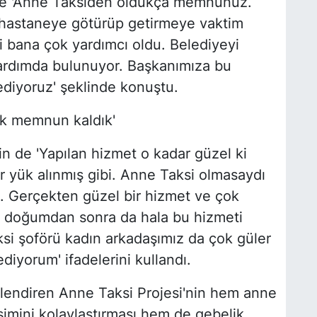
ise 'Anne Taksiden oldukça memnunuz.
 hastaneye götürüp getirmeye vaktim
bana çok yardımcı oldu. Belediyeyi
yardımda bulunuyor. Başkanımıza bu
diyoruz' şeklinde konuştu.
ok memnun kaldık'
n de 'Yapılan hizmet o kadar güzel ki
 yük alınmış gibi. Anne Taksi olmasaydı
. Gerçekten güzel bir hizmet ve çok
 doğumdan sonra da hala bu hizmeti
i şoförü kadın arkadaşımız da çok güler
iyorum' ifadelerini kullandı.
üçlendiren Anne Taksi Projesi'nin hem anne
işimini kolaylaştırması hem de gebelik