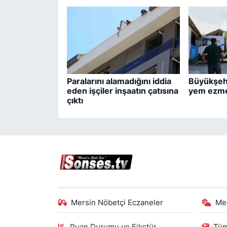
Paralarını alamadığını iddia
Büyükşehi
eden işçiler inşaatın çatısına
yem ezme
çıktı
Mersin Nöbetçi Eczaneler
Me