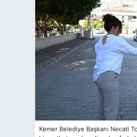
Siyaset
YEREL HABER
Haberde insan
Tanıtım
Kemer Belediye Başkanı Necati Top