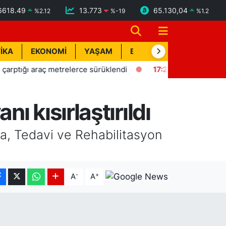
6618.49
13.773
65.130,04
%
2.12
%
-19
%
1.2
İKA
EKONOMİ
YAŞAM
BİK İLAN
TEKNOLOJİ
ğı araç metrelerce sürüklendi
17:22
Tarsus'ta kırsal mahalle
 kısırlaştırıldı
ma, Tedavi ve Rehabilitasyon
-
+
A
A