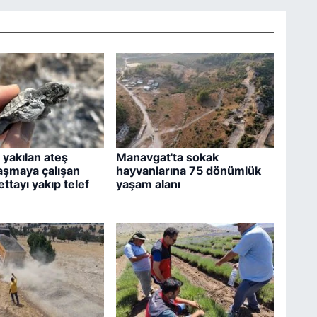
yakılan ateş
Manavgat'ta sokak
aşmaya çalışan
hayvanlarına 75 dönümlük
ttayı yakıp telef
yaşam alanı