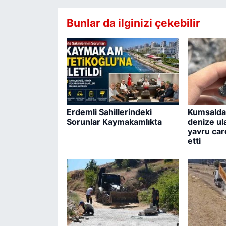
Bunlar da ilginizi çekebilir
Erdemli Sahillerindeki
Kumsalda 
Sorunlar Kaymakamlıkta
denize ul
yavru care
etti