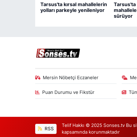
Tarsus'ta kırsal mahallelerin
Tarsus'ta 
yolları parkeyle yenileniyor
mahallele
sürüyor
Mersin Nöbetçi Eczaneler
Me
Puan Durumu ve Fikstür
Tüm
Telif Hakkı © 2025 Sonses.tv Bu site
RSS
kapsamında korunmaktadır