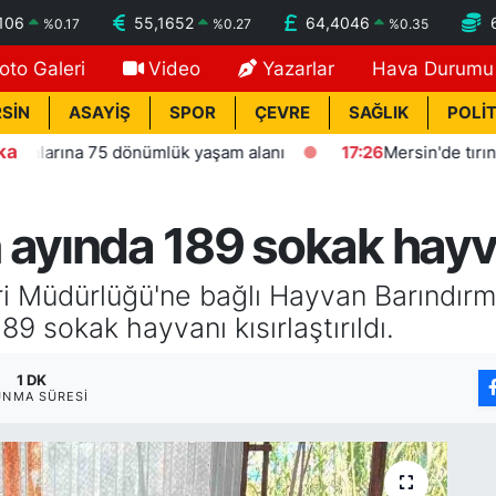
106
55,1652
64,4046
%
0.17
%
0.27
%
0.35
oto Galeri
Video
Yazarlar
Hava Durumu
SİN
ASAYİŞ
SPOR
ÇEVRE
SAĞLIK
POLİT
ka
ına 75 dönümlük yaşam alanı
17:26
Mersin'de tırın çarptı
ayında 189 sokak hayvanı
ri Müdürlüğü'ne bağlı Hayvan Barındır
9 sokak hayvanı kısırlaştırıldı.
1 DK
UNMA SÜRESI