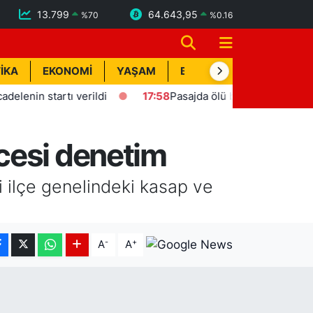
13.799
64.643,95
%
70
%
0.16
İKA
EKONOMİ
YAŞAM
BİK İLAN
TEKNOLOJİ
n startı verildi
17:58
Pasajda ölü bulunan Eyüp Can dava
cesi denetim
 ilçe genelindeki kasap ve
-
+
A
A