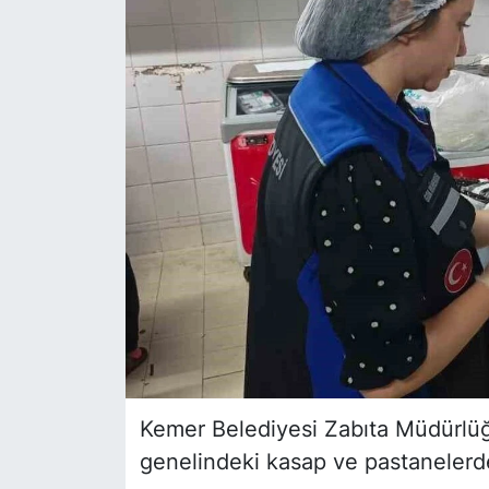
Siyaset
YEREL HABER
Haberde insan
Tanıtım
Kemer Belediyesi Zabıta Müdürlüğü
genelindeki kasap ve pastanelerd