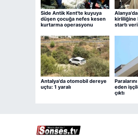
Side Antik Kent'te kuyuya
Alanya'da
düşen çocuğa nefes kesen
kirliliğin
kurtarma operasyonu
startı veri
Antalya'da otomobil dereye
Paralarını
uçtu: 1 yaralı
eden işçil
çıktı