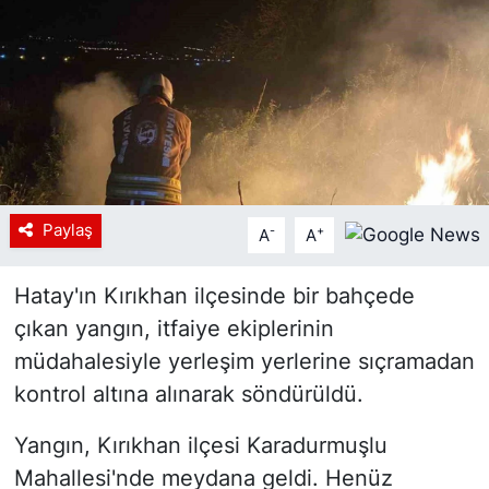
Siyaset
YEREL HABER
Haberde insan
Tanıtım
Paylaş
-
+
A
A
Hatay'ın Kırıkhan ilçesinde bir bahçede
çıkan yangın, itfaiye ekiplerinin
müdahalesiyle yerleşim yerlerine sıçramadan
kontrol altına alınarak söndürüldü.
Yangın, Kırıkhan ilçesi Karadurmuşlu
Mahallesi'nde meydana geldi. Henüz