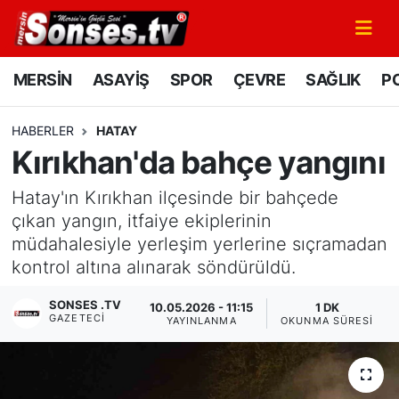
MERSİN
Mersin Nöbetçi Eczaneler
MERSİN
ASAYİŞ
SPOR
ÇEVRE
SAĞLIK
PO
ASAYİŞ
Mersin Hava Durumu
HABERLER
HATAY
Kırıkhan'da bahçe yangını
SPOR
Mersin Namaz Vakitleri
Hatay'ın Kırıkhan ilçesinde bir bahçede
GÜNÜN MANŞETİ
Mersin Trafik Yoğunluk Haritası
çıkan yangın, itfaiye ekiplerinin
müdahalesiyle yerleşim yerlerine sıçramadan
DÜNYA
Süper Lig Puan Durumu ve Fikstür
kontrol altına alınarak söndürüldü.
KÜLTÜR - SANAT
Tüm Manşetler
SONSES .TV
10.05.2026 - 11:15
1 DK
GAZETECI
YAYINLANMA
OKUNMA SÜRESI
MAGAZİN
Son Dakika Haberleri
SAĞLIK
Haber Arşivi