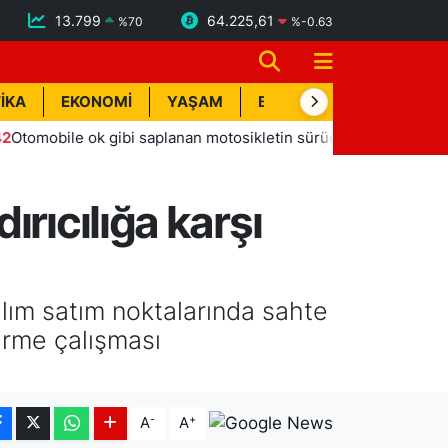
13.799
64.225,61
%
70
%
-0.63
İKA
EKONOMİ
YAŞAM
BİK İLAN
TEKNOLOJİ
le ok gibi saplanan motosikletin sürücüsü hafif ticari aracın al
rıcılığa karşı
lım satım noktalarında sahte
dirme çalışması
-
+
A
A