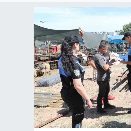
Siyaset
YEREL HABER
Haberde insan
Tanıtım