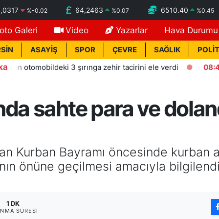
,0317
64,2463
6510.40
%
-0.02
%
0.07
%
0.45
oto Galeri
Video
Yazarlar
Hava Durumu
SİN
ASAYİŞ
SPOR
ÇEVRE
SAĞLIK
POLİT
ka
omobildeki 3 şırınga zehir tacirini ele verdi
08:42
Otomobi
da sahte para ve dolandı
şan Kurban Bayramı öncesinde kurban a
rının önüne geçilmesi amacıyla bilgilen
1 DK
NMA SÜRESI