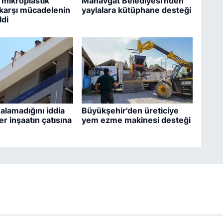
 mikroplastik
Manavgat Belediyesi'nden
e karşı mücadelenin
yaylalara kütüphane desteği
ldi
 alamadığını iddia
Büyükşehir'den üreticiye
er inşaatın çatısına
yem ezme makinesi desteği