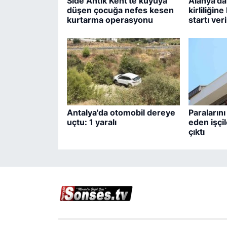
Side Antik Kent'te kuyuya
Alanya'da
düşen çocuğa nefes kesen
kirliliğin
kurtarma operasyonu
startı veri
Antalya'da otomobil dereye
Paralarını
uçtu: 1 yaralı
eden işçil
çıktı