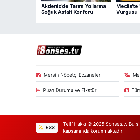
Akdeniz'de Tarım Yollarına
Meclis'te
Soğuk Asfalt Konforu
Vurgusu
Mersin Nöbetçi Eczaneler
Me
Puan Durumu ve Fikstür
Tüm
Telif Hakkı © 2025 Sonses.tv Bu site
RSS
kapsamında korunmaktadır