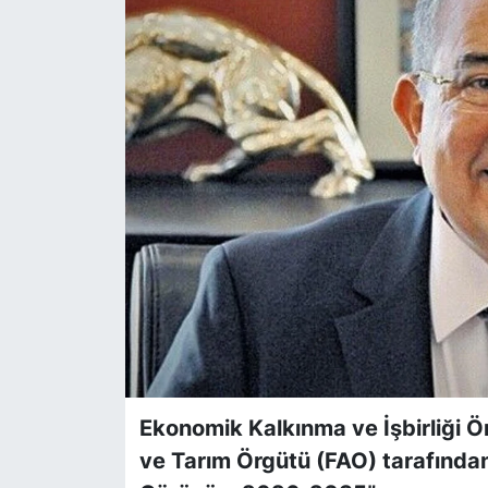
Siyaset
YEREL HABER
Haberde insan
Tanıtım
Ekonomik Kalkınma ve İşbirliği Ör
ve Tarım Örgütü (FAO) tarafından