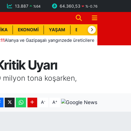
13.887
64.360,53
%
64
%
-0.76
İKA
EKONOMİ
YAŞAM
BİK İLAN
TEKNOLOJİ
 ve Gazipaşalı yangınzede üreticilere sera naylonu desteği
ritik Uyarı
9 milyon tona koşarken,
-
+
A
A