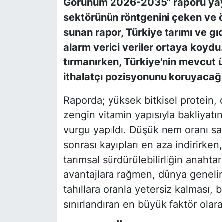
Görünüm 2026-2035” raporu yayı
sektörünün röntgenini çeken ve ö
sunan rapor, Türkiye tarımı ve gı
alarm verici veriler ortaya koydu
tırmanırken, Türkiye'nin mevcut 
ithalatçı pozisyonunu koruyacağ
Raporda; yüksek bitkisel protein, d
zengin vitamin yapısıyla bakliyat
vurgu yapıldı. Düşük nem oranı s
sonrası kayıpları en aza indirirke
tarımsal sürdürülebilirliğin anahta
avantajlara rağmen, dünya genelin
tahıllara oranla yetersiz kalması, 
sınırlandıran en büyük faktör olar