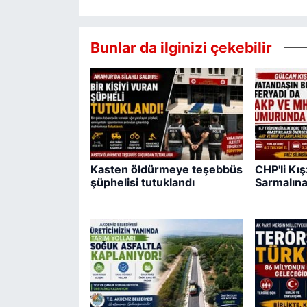
Bunlar da ilginizi çekebilir
Kasten öldürmeye teşebbüs
CHP'li Kı
şüphelisi tutuklandı
Sarmalına