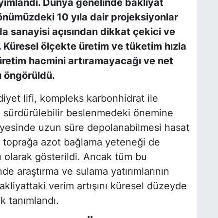
mlandı. Dünya genelinde bakliyat
nümüzdeki 10 yıla dair projeksiyonlar
da sanayisi açısından dikkat çekici ve
. Küresel ölçekte üretim ve tüketim hızla
üretim hacmini artıramayacağı ve net
ı öngörüldü.
iyet lifi, kompleks karbonhidrat ile
ın sürdürülebilir beslenmedeki önemine
ayesinde uzun süre depolanabilmesi hasat
n, toprağa azot bağlama yeteneği de
rı olarak gösterildi. Ancak tüm bu
de araştırma ve sulama yatırımlarının
bakliyattaki verim artışını küresel düzeyde
ak tanımlandı.