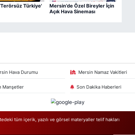
 'Terörsüz Türkiye'
Mersin’de Özel Bireyler İçin
Açık Hava Sineması
rsin Hava Durumu
Mersin Namaz Vakitleri
 Manşetler
Son Dakika Haberleri
deki tüm içerik, yazılı ve görsel materyaller telif hakları