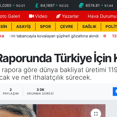
5,0265
64,1897
6574.81
%
0.01
%
0.02
%
1.44
oto Galeri
Video
Yazarlar
Hava Durumu
SİN
ASAYİŞ
SPOR
ÇEVRE
SAĞLIK
POLİT
ka
tabancayla kovalayan şüpheli gözaltına alındı
13:11
Alanya
Raporunda Türkiye İçin K
rapora göre dünya bakliyat üretimi 11
cak ve net ithalatçılık sürecek.
2
3 DK
PAYLAŞIM
OKUNMA SÜRESI