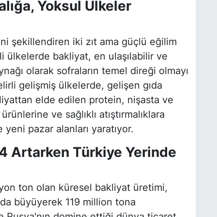
alığa, Yoksul Ülkeler
i şekillendiren iki zıt ama güçlü eğilim
 ülkelerde bakliyat, en ulaşılabilir ve
ynağı olarak sofraların temel direği olmayı
irli gelişmiş ülkelerde, gelişen gıda
liyattan elde edilen protein, nişasta ve
ık ürünlerine ve sağlıklı atıştırmalıklara
 yeni pazar alanları yaratıyor.
4 Artarken Türkiye Yerinde
on ton olan küresel bakliyat üretimi,
da büyüyerek 119 million tona
 Rusya'nın domine ettiği dünya ticaret