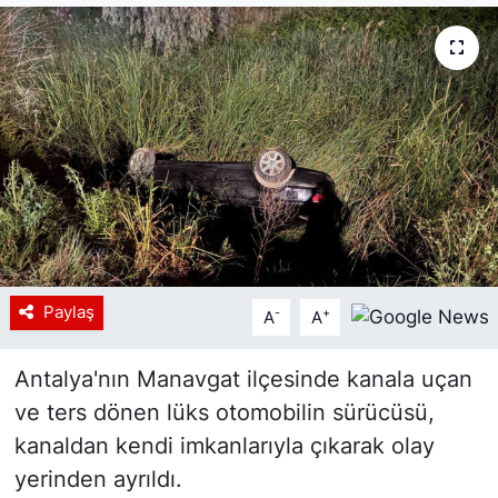
Siyaset
YEREL HABER
Haberde insan
Tanıtım
Paylaş
-
+
A
A
Antalya'nın Manavgat ilçesinde kanala uçan
ve ters dönen lüks otomobilin sürücüsü,
kanaldan kendi imkanlarıyla çıkarak olay
yerinden ayrıldı.