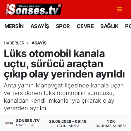
MERSİN
Mersin Nöbetçi Eczaneler
MERSİN
ASAYİŞ
SPOR
ÇEVRE
SAĞLIK
PO
ASAYİŞ
Mersin Hava Durumu
HABERLER
ASAYİŞ
Lüks otomobil kanala
SPOR
Mersin Namaz Vakitleri
uçtu, sürücü araçtan
GÜNÜN MANŞETİ
Mersin Trafik Yoğunluk Haritası
çıkıp olay yerinden ayrıldı
DÜNYA
Süper Lig Puan Durumu ve Fikstür
Antalya'nın Manavgat ilçesinde kanala uçan
ve ters dönen lüks otomobilin sürücüsü,
KÜLTÜR - SANAT
Tüm Manşetler
kanaldan kendi imkanlarıyla çıkarak olay
yerinden ayrıldı.
MAGAZİN
Son Dakika Haberleri
SONSES .TV
26.05.2026 - 09:49
1 DK
GAZETECI
SAĞLIK
Haber Arşivi
YAYINLANMA
OKUNMA SÜRESI