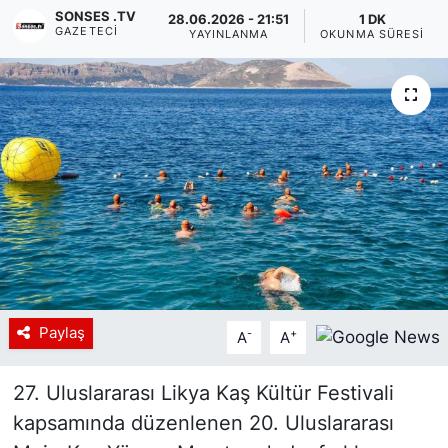
SONSES .TV
28.06.2026 - 21:51
1 DK
GAZETECI
Siyaset
YAYINLANMA
OKUNMA SÜRESI
YEREL HABER
Haberde insan
Tanıtım
Paylaş
-
+
A
A
27. Uluslararası Likya Kaş Kültür Festivali
kapsamında düzenlenen 20. Uluslararası