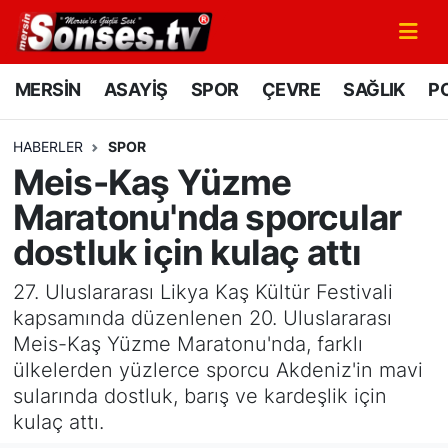
MERSİN
Mersin Nöbetçi Eczaneler
MERSİN
ASAYİŞ
SPOR
ÇEVRE
SAĞLIK
PO
ASAYİŞ
Mersin Hava Durumu
HABERLER
SPOR
Meis-Kaş Yüzme
SPOR
Mersin Namaz Vakitleri
Maratonu'nda sporcular
GÜNÜN MANŞETİ
Mersin Trafik Yoğunluk Haritası
dostluk için kulaç attı
DÜNYA
Süper Lig Puan Durumu ve Fikstür
27. Uluslararası Likya Kaş Kültür Festivali
kapsamında düzenlenen 20. Uluslararası
KÜLTÜR - SANAT
Tüm Manşetler
Meis-Kaş Yüzme Maratonu'nda, farklı
ülkelerden yüzlerce sporcu Akdeniz'in mavi
MAGAZİN
Son Dakika Haberleri
sularında dostluk, barış ve kardeşlik için
kulaç attı.
SAĞLIK
Haber Arşivi