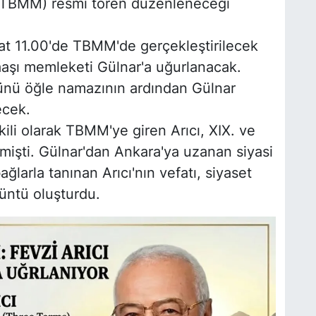
 (TBMM) resmi tören düzenleneceği
at 11.00'de TBMM'de gerçekleştirilecek
naaşı memleketi Gülnar'a uğurlanacak.
günü öğle namazının ardından Gülnar
ecek.
ili olarak TBMM'ye giren Arıcı, XIX. ve
mişti. Gülnar'dan Ankara'ya uzanan siyasi
larla tanınan Arıcı'nın vefatı, siyaset
üntü oluşturdu.