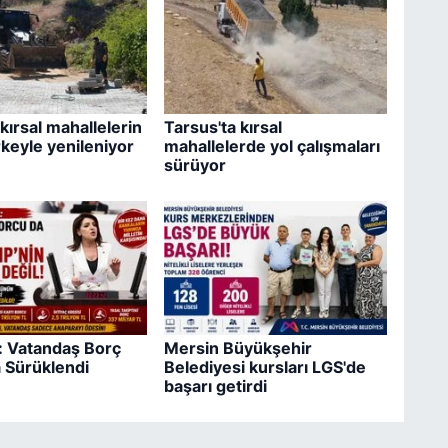
kırsal mahallelerin
Tarsus'ta kırsal
rkeyle yenileniyor
mahallelerde yol çalışmaları
sürüyor
ş: Vatandaş Borç
Mersin Büyükşehir
 Sürüklendi
Belediyesi kursları LGS'de
başarı getirdi