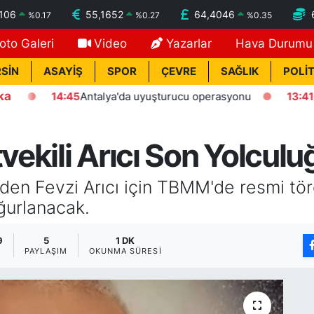
7106
55,1652
64,4046
%
0.17
%
0.27
%
0.35
oto Galeri
Video
Yazarlar
Hava Durumu
SİN
ASAYİŞ
SPOR
ÇEVRE
SAĞLIK
POLİT
ka
14:45
Antalya'da uyuşturucu operasyonu
13:41
Kasten 
tvekili Arıcı Son Yolcul
inden Fevzi Arıcı için TBMM'de resmi tö
ğurlanacak.
9
5
1 DK
PAYLAŞIM
OKUNMA SÜRESI