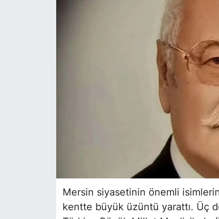
Siyaset
YEREL HABER
Haberde insan
Tanıtım
Mersin siyasetinin önemli isimlerind
kentte büyük üzüntü yarattı. Üç dö