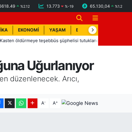
6618.49
13.773
65.130,04
%
2.12
%
-19
%
1.2
İKA
EKONOMİ
YAŞAM
BİK İLAN
TEKNOLOJİ
öldürmeye teşebbüs şüphelisi tutuklandı
13:20
Manavgat B
uğuna Uğurlanıyor
ren düzenlenecek. Arıcı,
-
+
A
A