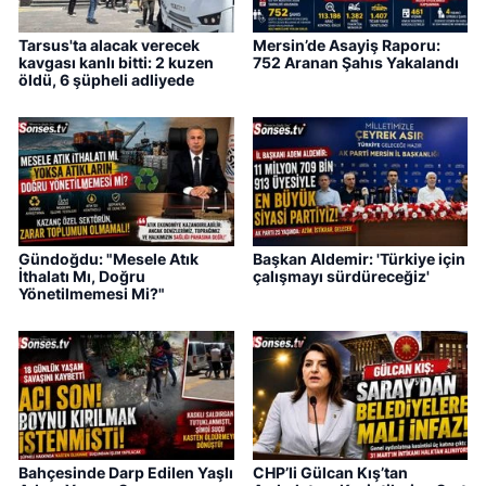
Tarsus'ta alacak verecek
Mersin’de Asayiş Raporu:
kavgası kanlı bitti: 2 kuzen
752 Aranan Şahıs Yakalandı
öldü, 6 şüpheli adliyede
Gündoğdu: "Mesele Atık
Başkan Aldemir: 'Türkiye için
İthalatı Mı, Doğru
çalışmayı sürdüreceğiz'
Yönetilmemesi Mi?"
Bahçesinde Darp Edilen Yaşlı
CHP’li Gülcan Kış’tan