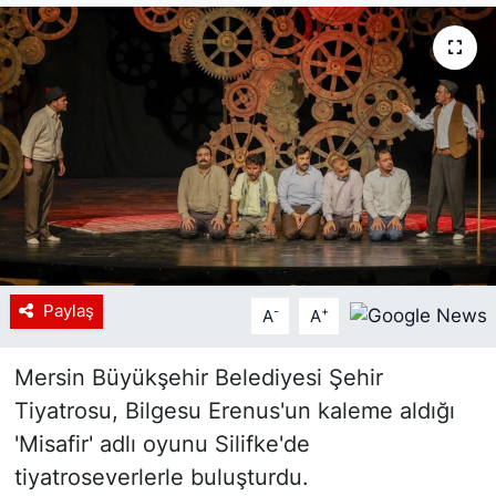
Siyaset
YEREL HABER
Haberde insan
Tanıtım
Paylaş
-
+
A
A
Mersin Büyükşehir Belediyesi Şehir
Tiyatrosu, Bilgesu Erenus'un kaleme aldığı
'Misafir' adlı oyunu Silifke'de
tiyatroseverlerle buluşturdu.