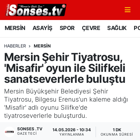
MERSİN
Mersin Nöbetçi Eczaneler
MERSİN
ASAYİŞ
SPOR
ÇEVRE
SAĞLIK
PO
ASAYİŞ
Mersin Hava Durumu
HABERLER
MERSİN
Mersin Şehir Tiyatrosu,
SPOR
Mersin Namaz Vakitleri
'Misafir' oyun ile Silifkeli
GÜNÜN MANŞETİ
Mersin Trafik Yoğunluk Haritası
sanatseverlerle buluştu
DÜNYA
Süper Lig Puan Durumu ve Fikstür
Mersin Büyükşehir Belediyesi Şehir
Tiyatrosu, Bilgesu Erenus'un kaleme aldığı
KÜLTÜR - SANAT
Tüm Manşetler
'Misafir' adlı oyunu Silifke'de
tiyatroseverlerle buluşturdu.
MAGAZİN
Son Dakika Haberleri
SONSES .TV
14.05.2026 - 10:34
1 DK
GAZETECI
SAĞLIK
Haber Arşivi
YAYINLANMA
OKUNMA SÜRESI