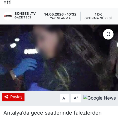
etti.
Siyaset
SONSES .TV
14.05.2026 - 10:32
1 DK
GAZETECI
YAYINLANMA
OKUNMA SÜRESI
YEREL HABER
Haberde insan
Tanıtım
Paylaş
-
+
A
A
Antalya'da gece saatlerinde falezlerden