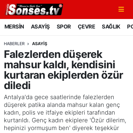
MERSİN
Mersin Nöbetçi Eczaneler
MERSİN
ASAYİŞ
SPOR
ÇEVRE
SAĞLIK
PO
ASAYİŞ
Mersin Hava Durumu
HABERLER
ASAYİŞ
Falezlerden düşerek
SPOR
Mersin Namaz Vakitleri
mahsur kaldı, kendisini
GÜNÜN MANŞETİ
Mersin Trafik Yoğunluk Haritası
kurtaran ekiplerden özür
diledi
DÜNYA
Süper Lig Puan Durumu ve Fikstür
Antalya'da gece saatlerinde falezlerden
KÜLTÜR - SANAT
Tüm Manşetler
düşerek patika alanda mahsur kalan genç
kadın, polis ve itfaiye ekipleri tarafından
MAGAZİN
Son Dakika Haberleri
kurtarıldı. Genç kadın ekiplere 'Özür dilerim,
hepinizi yormuşum ben' diyerek teşekkür
SAĞLIK
Haber Arşivi