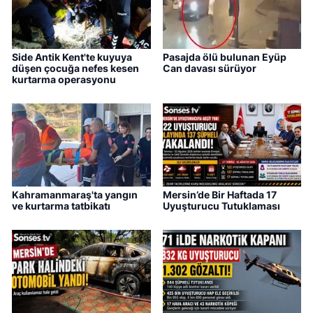
Side Antik Kent'te kuyuya
Pasajda ölü bulunan Eyüp
düşen çocuğa nefes kesen
Can davası sürüyor
kurtarma operasyonu
Kahramanmaraş'ta yangın
Mersin’de Bir Haftada 17
ve kurtarma tatbikatı
Uyuşturucu Tutuklaması