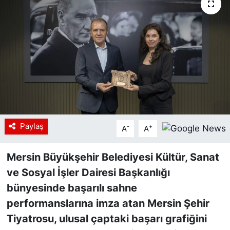
Siyaset
YEREL HABER
Haberde insan
Tanıtım
Paylaş
-
+
A
A
Mersin Büyükşehir Belediyesi Kültür, Sanat
ve Sosyal İşler Dairesi Başkanlığı
bünyesinde başarılı sahne
performanslarına imza atan Mersin Şehir
Tiyatrosu, ulusal çaptaki başarı grafiğini