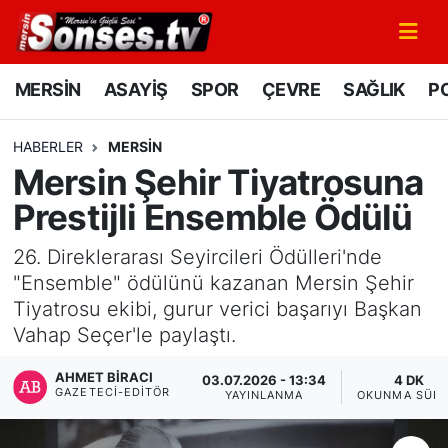
MERSİN
Mersin Nöbetçi Eczaneler
MERSİN
ASAYİŞ
SPOR
ÇEVRE
SAĞLIK
PO
ASAYİŞ
Mersin Hava Durumu
HABERLER
MERSİN
Mersin Şehir Tiyatrosuna
SPOR
Mersin Namaz Vakitleri
Prestijli Ensemble Ödülü
GÜNÜN MANŞETİ
Mersin Trafik Yoğunluk Haritası
26. Direklerarası Seyircileri Ödülleri'nde
DÜNYA
Süper Lig Puan Durumu ve Fikstür
"Ensemble" ödülünü kazanan Mersin Şehir
Tiyatrosu ekibi, gurur verici başarıyı Başkan
KÜLTÜR - SANAT
Tüm Manşetler
Vahap Seçer'le paylaştı.
AHMET BIRACI
MAGAZİN
Son Dakika Haberleri
03.07.2026 - 13:34
4 DK
GAZETECI-EDITÖR
YAYINLANMA
OKUNMA SÜRE
SAĞLIK
Haber Arşivi