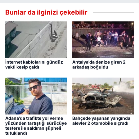
Bunlar da ilginizi çekebilir
İnternet kablolarını gündüz
Antalya'da denize giren 2
vakti kesip çaldı
arkadaş boğuldu
Adana'da trafikte yol verme
Bahçede yaşanan yangında
yüzünden tartıştığı sürücüye
alevler 2 otomobile sıçradı
testere ile saldıran şüpheli
tutuklandı