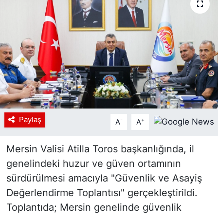
Siyaset
YEREL HABER
Haberde insan
Tanıtım
Paylaş
-
+
A
A
Mersin Valisi Atilla Toros başkanlığında, il
genelindeki huzur ve güven ortamının
sürdürülmesi amacıyla "Güvenlik ve Asayiş
Değerlendirme Toplantısı" gerçekleştirildi.
Toplantıda; Mersin genelinde güvenlik