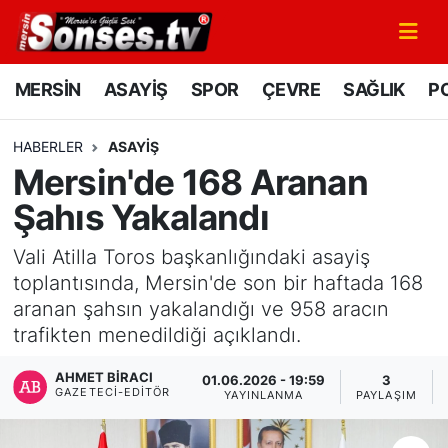
MERSİN
Mersin Nöbetçi Eczaneler
MERSİN
ASAYİŞ
SPOR
ÇEVRE
SAĞLIK
PO
ASAYİŞ
Mersin Hava Durumu
HABERLER
ASAYİŞ
Mersin'de 168 Aranan
SPOR
Mersin Namaz Vakitleri
Şahıs Yakalandı
GÜNÜN MANŞETİ
Mersin Trafik Yoğunluk Haritası
Vali Atilla Toros başkanlığındaki asayiş
DÜNYA
Süper Lig Puan Durumu ve Fikstür
toplantısında, Mersin'de son bir haftada 168
aranan şahsın yakalandığı ve 958 aracın
KÜLTÜR - SANAT
Tüm Manşetler
trafikten menedildiği açıklandı.
AHMET BIRACI
MAGAZİN
Son Dakika Haberleri
01.06.2026 - 19:59
3
GAZETECI-EDITÖR
YAYINLANMA
PAYLAŞIM
SAĞLIK
Haber Arşivi