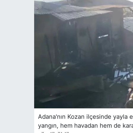
Siyaset
YEREL HABER
Haberde insan
Tanıtım
Adana'nın Kozan ilçesinde yayla e
yangın, hem havadan hem de karad