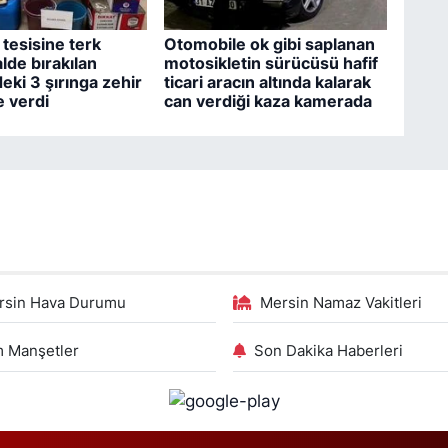
tesisine terk
Otomobile ok gibi saplanan
lde bırakılan
motosikletin sürücüsü hafif
eki 3 şırınga zehir
ticari aracın altında kalarak
le verdi
can verdiği kaza kamerada
rsin Hava Durumu
Mersin Namaz Vakitleri
 Manşetler
Son Dakika Haberleri