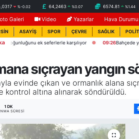
,0317
64,2463
6574.81
%
-0.02
%
0.07
%
1.44
oto Galeri
Video
Yazarlar
Hava Durumu
SİN
ASAYİŞ
SPOR
ÇEVRE
SAĞLIK
POLİT
ka
luğunu ek seferlerle karşılıyor
09:26
Bahçede yaşanan ya
mana sıçrayan yangın 
ayla evinde çıkan ve ormanlık alana s
kontrol altına alınarak söndürüldü.
1 DK
NMA SÜRESI