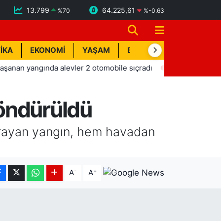
13.799
64.225,61
%
70
%
-0.63
İKA
EKONOMİ
YAŞAM
BİK İLAN
TEKNOLOJİ
ngında alevler 2 otomobile sıçradı
09:19
Burdur'da motos
söndürüldü
ıçrayan yangın, hem havadan
-
+
A
A