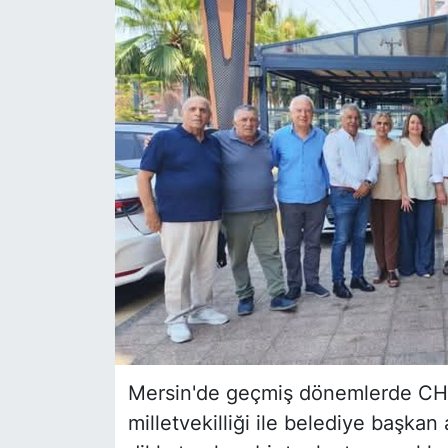
Siyaset
YEREL HABER
Haberde insan
Tanıtım
Mersin'de geçmiş dönemlerde CHP'de
milletvekilliği ile belediye başkan