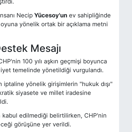
tirdi.
 insanı Necip
Yücesoy'un
ev sahipliğinde
uoyuna yönelik ortak bir açıklama metni
Destek Mesajı
CHP'nin 100 yılı aşkın geçmişi boyunca
iyet temelinde yönetildiği vurgulandı.
iptaline yönelik girişimlerin "hukuk dışı"
tik siyasete ve millet iradesine
ldi.
 kabul edilmediği belirtilirken, CHP'nin
eceği görüşüne yer verildi.