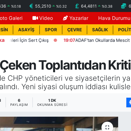
436
55,2510
64,4811
%
0.18
%
0.32
%
0.38
oto Galeri
Video
Yazarlar
Hava Durumu
SİN
ASAYİŞ
SPOR
ÇEVRE
SAĞLIK
POLİT
ka
İçin Sert Çıkış
19:07
ADAF'tan Okullarda Mescit Uygulam
Çeken Toplantıdan Kriti
CHP yöneticileri ve siyasetçilerin yapt
lındı. Yeni siyasi oluşum iddiası kulisle
8
6
1 DK
PAYLAŞIM
OKUNMA SÜRESI