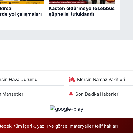
kırsal
Kasten öldürmeye teşebbüs
rde yol çalışmaları
şüphelisi tutuklandı
rsin Hava Durumu
Mersin Namaz Vakitleri
 Manşetler
Son Dakika Haberleri
deki tüm içerik, yazılı ve görsel materyaller telif hakları