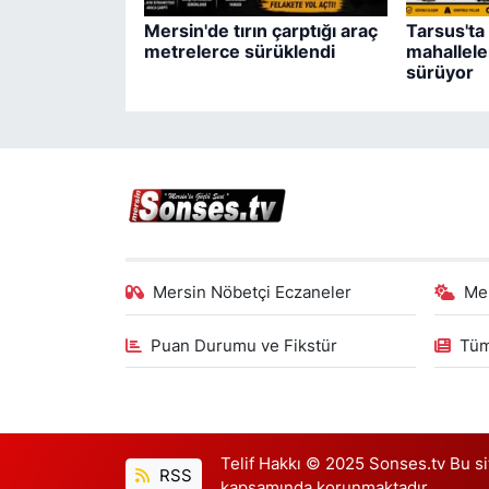
Mersin'de tırın çarptığı araç
Tarsus'ta 
metrelerce sürüklendi
mahallele
sürüyor
Mersin Nöbetçi Eczaneler
Me
Puan Durumu ve Fikstür
Tüm
Telif Hakkı © 2025 Sonses.tv Bu site
RSS
kapsamında korunmaktadır