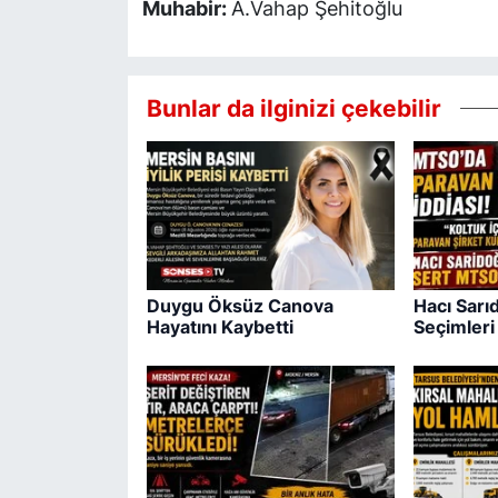
Muhabir:
A.Vahap Şehitoğlu
Bunlar da ilginizi çekebilir
Duygu Öksüz Canova
Hacı Sar
Hayatını Kaybetti
Seçimleri 