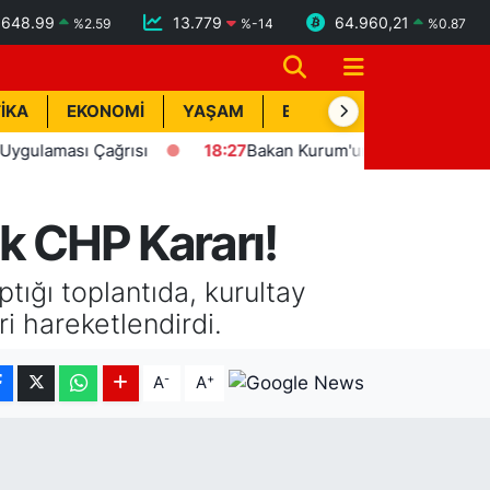
6648.99
13.779
64.960,21
%
2.59
%
-14
%
0.87
İKA
EKONOMİ
YAŞAM
BİK İLAN
TEKNOLOJİ
ası Çağrısı
18:27
Bakan Kurum'un katılımıyla Hatay'da 8 bi
k CHP Kararı!
ığı toplantıda, kurultay
ri hareketlendirdi.
-
+
A
A