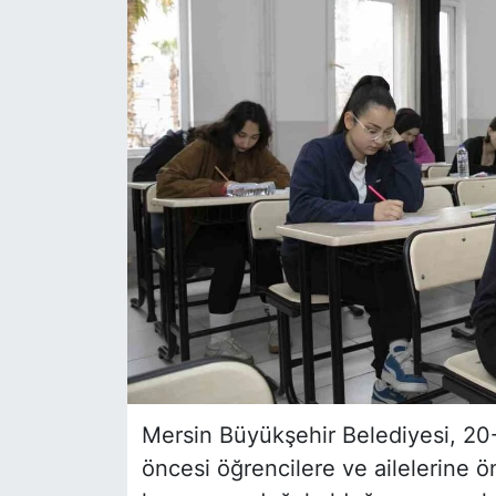
Siyaset
YEREL HABER
Haberde insan
Tanıtım
Mersin Büyükşehir Belediyesi, 20-
öncesi öğrencilere ve ailelerine 