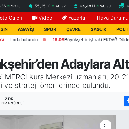
436
55,2510
64,4811
%
0.18
%
0.32
%
0.38
oto Galeri
Video
Yazarlar
Hava Durumu
SİN
ASAYİŞ
SPOR
ÇEVRE
SAĞLIK
POLİT
ka
 bulundu
15:08
Büyükşehir iştiraki EKDAĞ Düden balık çarş
şehir’den Adaylara Altı
i MERCİ Kurs Merkezi uzmanları, 20-21
i ve strateji önerilerinde bulundu.
2 DK
UNMA SÜRESI