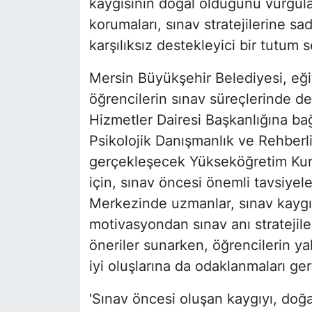
kaygısının doğal olduğunu vurgulaya
korumaları, sınav stratejilerine sad
karşılıksız destekleyici bir tutum s
Mersin Büyükşehir Belediyesi, eğit
öğrencilerin sınav süreçlerinde d
Hizmetler Dairesi Başkanlığına ba
Psikolojik Danışmanlık ve Rehberli
gerçekleşecek Yükseköğretim Kuru
için, sınav öncesi önemli tavsiye
Merkezinde uzmanlar, sınav kayg
motivasyondan sınav anı stratejil
öneriler sunarken, öğrencilerin ya
iyi oluşlarına da odaklanmaları ger
'Sınav öncesi oluşan kaygıyı, doğa