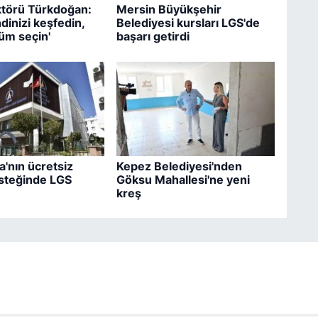
törü Türkdoğan:
Mersin Büyükşehir
dinizi keşfedin,
Belediyesi kursları LGS'de
üm seçin'
başarı getirdi
'nın ücretsiz
Kepez Belediyesi'nden
steğinde LGS
Göksu Mahallesi'ne yeni
kreş