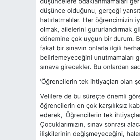
düşüncelere odaklanmamaları gerek
düşünce olduğunu, gerçeği yansıtm
hatırlatmalılar. Her öğrencimizin iy
olmak, ailelerini gururlandırmak gi
dönemine çok uygun bir durum. Bu
fakat bir sınavın onlarla ilgili he
belirlemeyeceğini unutmamaları g
sınava girecekler. Bu onlardan sad
'Öğrencilerin tek ihtiyaçları olan şe
Velilere de bu süreçte önemli gö
öğrencilerin en çok karşılıksız k
ederek, 'Öğrencilerin tek ihtiyaçlar
Çocuklarımızın, sınav sonrası alac
ilişkilerinin değişmeyeceğini, hal