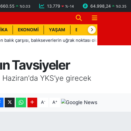
6660.55
13.779
64.998,24
%
0.03
%
-14
%
0.35
İKA
EKONOMİ
YAŞAM
BİK İLAN
TEKNOLOJİ
ısı, balıkseverlerin uğrak noktası oldu
14:04
Serdar Gürl
n Tavsiyeler
 Haziran'da YKS’ye girecek
-
+
A
A