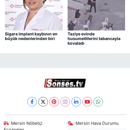
Sigara implant kaybının en
Taziye evinde
büyük nedenlerinden biri
husumetlilerini tabancayla
kovaladı
Mersin Nöbetçi
Mersin Hava Durumu
Eczaneler