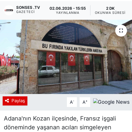
SONSES .TV
02.06.2026 - 15:55
2 DK
Siyaset
GAZETECI
YAYINLANMA
OKUNMA SÜRESI
YEREL HABER
Haberde insan
Tanıtım
Paylaş
-
+
A
A
Adana'nın Kozan ilçesinde, Fransız işgali
döneminde yaşanan acıları simgeleyen