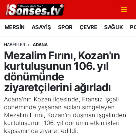
MERSİN
Mersin Nöbetçi Eczaneler
MERSİN
ASAYİŞ
SPOR
ÇEVRE
SAĞLIK
PO
ASAYİŞ
Mersin Hava Durumu
HABERLER
ADANA
Mezalim Fırını, Kozan'ın
SPOR
Mersin Namaz Vakitleri
kurtuluşunun 106. yıl
GÜNÜN MANŞETİ
Mersin Trafik Yoğunluk Haritası
dönümünde
ziyaretçilerini ağırladı
DÜNYA
Süper Lig Puan Durumu ve Fikstür
Adana'nın Kozan ilçesinde, Fransız işgali
KÜLTÜR - SANAT
Tüm Manşetler
döneminde yaşanan acıları simgeleyen
Mezalim Fırını, Kozan'ın düşman işgalinden
MAGAZİN
Son Dakika Haberleri
kurtuluşunun 106. yıl dönümü etkinlikleri
kapsamında ziyaret edildi.
SAĞLIK
Haber Arşivi