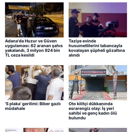
Adana'da Huzur ve Güven
Taziye evinde
uygulaması: 62 aranan şahıs
husumetlilerini tabancayla
yakalandı, 3 milyon 924 bin
kovalayan şüpheli gözaltına
TL ceza kesildi
alındı
'S plaka' gerilimi: Biber gazlı
Oto kilitçi dükkanında
müdahale
esrarengiz olay: İş yeri
sahibi ve genç kadın ölü
bulundu