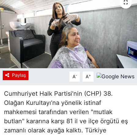
Siyaset
YEREL HABER
Haberde insan
Tanıtım
Paylaş
-
+
A
A
Cumhuriyet Halk Partisi’nin (CHP) 38.
Olağan Kurultayı’na yönelik istinaf
mahkemesi tarafından verilen "mutlak
butlan" kararına karşı 81 il ve ilçe örgütü eş
zamanlı olarak ayağa kalktı. Türkiye