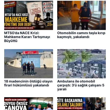
MTSO’da NACE Krizi:
Otomobilin camını taşla kırıp
Mahkeme Kararı Tartışmayı
kaçmıştı, yakalandı
Büyüttü
18 madencinin öldüğü olayın
Ambulans ile otomobil
firari hükümlüsü yakalandı
çarpıştı: 3'ü sağlık çalışanı 5
yaralı