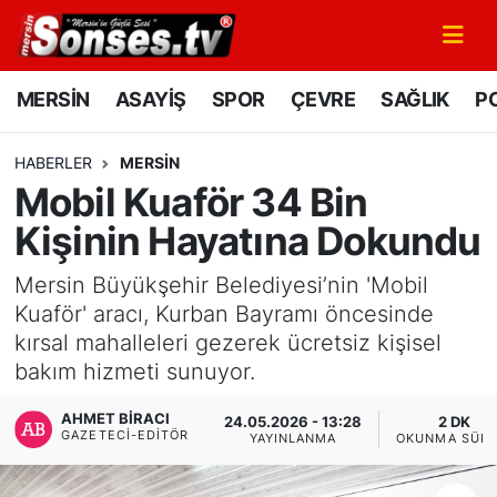
MERSİN
Mersin Nöbetçi Eczaneler
MERSİN
ASAYİŞ
SPOR
ÇEVRE
SAĞLIK
PO
ASAYİŞ
Mersin Hava Durumu
HABERLER
MERSİN
Mobil Kuaför 34 Bin
SPOR
Mersin Namaz Vakitleri
Kişinin Hayatına Dokundu
GÜNÜN MANŞETİ
Mersin Trafik Yoğunluk Haritası
Mersin Büyükşehir Belediyesi’nin 'Mobil
DÜNYA
Süper Lig Puan Durumu ve Fikstür
Kuaför' aracı, Kurban Bayramı öncesinde
kırsal mahalleleri gezerek ücretsiz kişisel
KÜLTÜR - SANAT
Tüm Manşetler
bakım hizmeti sunuyor.
AHMET BIRACI
MAGAZİN
Son Dakika Haberleri
24.05.2026 - 13:28
2 DK
GAZETECI-EDITÖR
YAYINLANMA
OKUNMA SÜRE
SAĞLIK
Haber Arşivi