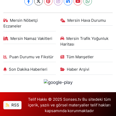
Mersin Nöbetçi
Mersin Hava Durumu
Eczaneler
Mersin Namaz Vakitleri
Mersin Trafik Yoğunluk
Haritası
Puan Durumu ve Fikstür
Tüm Manşetler
Son Dakika Haberleri
Haber Arşivi
Telif Hakkı © 2025 Sonses.tv Bu sitedeki tüm
RSS
içerik, yazılı ve görsel materyaller telif hakları
kapsamında korunmaktadır