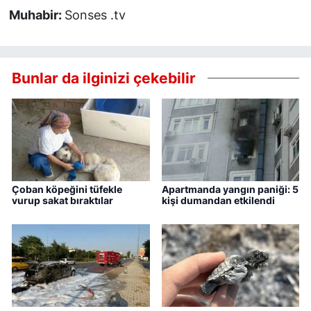
Muhabir:
Sonses .tv
Bunlar da ilginizi çekebilir
Çoban köpeğini tüfekle
Apartmanda yangın paniği: 5
vurup sakat bıraktılar
kişi dumandan etkilendi