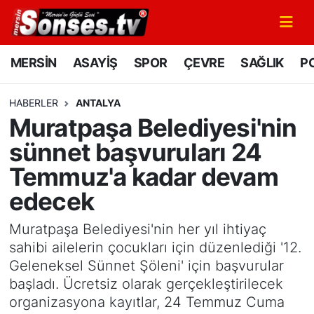
MERSİN
Mersin Nöbetçi Eczaneler
MERSİN
ASAYİŞ
SPOR
ÇEVRE
SAĞLIK
PO
ASAYİŞ
Mersin Hava Durumu
HABERLER
ANTALYA
Muratpaşa Belediyesi'nin
SPOR
Mersin Namaz Vakitleri
sünnet başvuruları 24
GÜNÜN MANŞETİ
Mersin Trafik Yoğunluk Haritası
Temmuz'a kadar devam
edecek
DÜNYA
Süper Lig Puan Durumu ve Fikstür
Muratpaşa Belediyesi'nin her yıl ihtiyaç
KÜLTÜR - SANAT
Tüm Manşetler
sahibi ailelerin çocukları için düzenlediği '12.
Geleneksel Sünnet Şöleni' için başvurular
MAGAZİN
Son Dakika Haberleri
başladı. Ücretsiz olarak gerçekleştirilecek
organizasyona kayıtlar, 24 Temmuz Cuma
SAĞLIK
Haber Arşivi