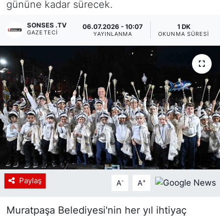
gününe kadar sürecek.
Siyaset
SONSES .TV
06.07.2026 - 10:07
1 DK
GAZETECI
YAYINLANMA
OKUNMA SÜRESI
YEREL HABER
Haberde insan
Tanıtım
Paylaş
-
+
A
A
Muratpaşa Belediyesi'nin her yıl ihtiyaç