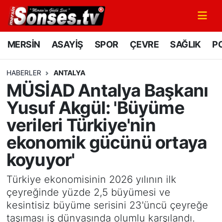
MERSİN
Mersin Nöbetçi Eczaneler
MERSİN
ASAYİŞ
SPOR
ÇEVRE
SAĞLIK
PO
ASAYİŞ
Mersin Hava Durumu
HABERLER
ANTALYA
MÜSİAD Antalya Başkanı
SPOR
Mersin Namaz Vakitleri
Yusuf Akgül: 'Büyüme
GÜNÜN MANŞETİ
Mersin Trafik Yoğunluk Haritası
verileri Türkiye'nin
ekonomik gücünü ortaya
DÜNYA
Süper Lig Puan Durumu ve Fikstür
koyuyor'
KÜLTÜR - SANAT
Tüm Manşetler
Türkiye ekonomisinin 2026 yılının ilk
MAGAZİN
Son Dakika Haberleri
çeyreğinde yüzde 2,5 büyümesi ve
kesintisiz büyüme serisini 23'üncü çeyreğe
SAĞLIK
Haber Arşivi
taşıması iş dünyasında olumlu karşılandı.