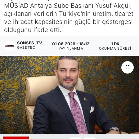
MÜSİAD Antalya Şube Başkanı Yusuf Akgül,
Siyaset
açıklanan verilerin Türkiye'nin üretim, ticaret
ve ihracat kapasitesinin güçlü bir göstergesi
YEREL HABER
olduğunu ifade etti.
Haberde insan
SONSES .TV
01.06.2026 - 18:12
1 DK
GAZETECI
YAYINLANMA
OKUNMA SÜRESI
Tanıtım