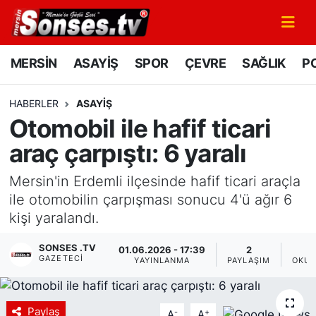
MERSİN
Mersin Nöbetçi Eczaneler
MERSİN
ASAYİŞ
SPOR
ÇEVRE
SAĞLIK
PO
ASAYİŞ
Mersin Hava Durumu
HABERLER
ASAYİŞ
Otomobil ile hafif ticari
SPOR
Mersin Namaz Vakitleri
araç çarpıştı: 6 yaralı
GÜNÜN MANŞETİ
Mersin Trafik Yoğunluk Haritası
Mersin'in Erdemli ilçesinde hafif ticari araçla
DÜNYA
Süper Lig Puan Durumu ve Fikstür
ile otomobilin çarpışması sonucu 4'ü ağır 6
kişi yaralandı.
KÜLTÜR - SANAT
Tüm Manşetler
SONSES .TV
01.06.2026 - 17:39
2
GAZETECI
YAYINLANMA
PAYLAŞIM
OKUN
MAGAZİN
Son Dakika Haberleri
SAĞLIK
Haber Arşivi
Paylaş
-
+
A
A