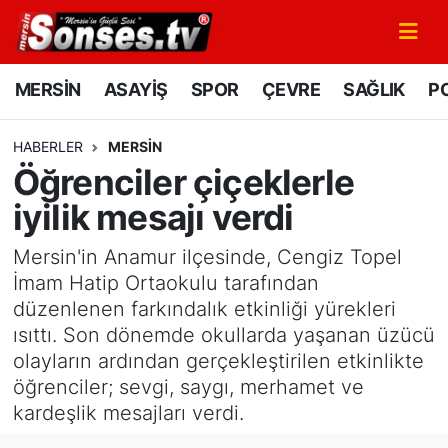
MERSİN
Mersin Nöbetçi Eczaneler
MERSİN
ASAYİŞ
SPOR
ÇEVRE
SAĞLIK
PO
ASAYİŞ
Mersin Hava Durumu
HABERLER
MERSİN
Öğrenciler çiçeklerle
SPOR
Mersin Namaz Vakitleri
iyilik mesajı verdi
GÜNÜN MANŞETİ
Mersin Trafik Yoğunluk Haritası
Mersin'in Anamur ilçesinde, Cengiz Topel
DÜNYA
Süper Lig Puan Durumu ve Fikstür
İmam Hatip Ortaokulu tarafından
düzenlenen farkındalık etkinliği yürekleri
KÜLTÜR - SANAT
Tüm Manşetler
ısıttı. Son dönemde okullarda yaşanan üzücü
olayların ardından gerçekleştirilen etkinlikte
MAGAZİN
Son Dakika Haberleri
öğrenciler; sevgi, saygı, merhamet ve
kardeşlik mesajları verdi.
SAĞLIK
Haber Arşivi