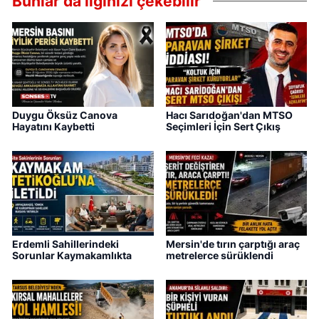
Bunlar da ilginizi çekebilir
Duygu Öksüz Canova
Hacı Sarıdoğan'dan MTSO
Hayatını Kaybetti
Seçimleri İçin Sert Çıkış
Erdemli Sahillerindeki
Mersin'de tırın çarptığı araç
Sorunlar Kaymakamlıkta
metrelerce sürüklendi