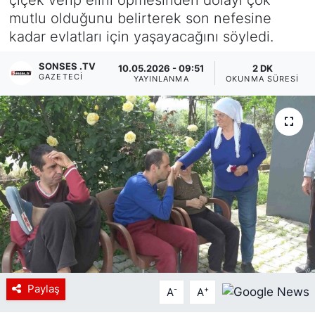
mutlu olduğunu belirterek son nefesine
Siyaset
kadar evlatları için yaşayacağını söyledi.
YEREL HABER
SONSES .TV
10.05.2026 - 09:51
2 DK
GAZETECI
YAYINLANMA
OKUNMA SÜRESI
Haberde insan
Tanıtım
Paylaş
-
+
A
A