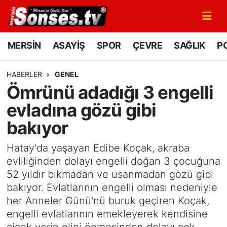
MERSİN
Mersin Nöbetçi Eczaneler
MERSİN
ASAYİŞ
SPOR
ÇEVRE
SAĞLIK
PO
ASAYİŞ
Mersin Hava Durumu
HABERLER
GENEL
Ömrünü adadığı 3 engelli
SPOR
Mersin Namaz Vakitleri
evladına gözü gibi
GÜNÜN MANŞETİ
Mersin Trafik Yoğunluk Haritası
bakıyor
DÜNYA
Süper Lig Puan Durumu ve Fikstür
Hatay'da yaşayan Edibe Koçak, akraba
evliliğinden dolayı engelli doğan 3 çocuğuna
KÜLTÜR - SANAT
Tüm Manşetler
52 yıldır bıkmadan ve usanmadan gözü gibi
bakıyor. Evlatlarının engelli olması nedeniyle
MAGAZİN
Son Dakika Haberleri
her Anneler Günü'nü buruk geçiren Koçak,
engelli evlatlarının emekleyerek kendisine
SAĞLIK
Haber Arşivi
çiçek verip elini öpmesinden dolayı çok