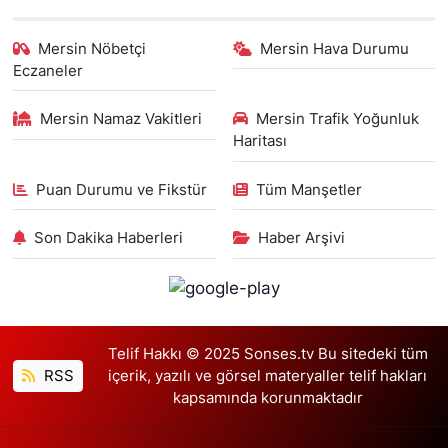
Mersin Nöbetçi
Mersin Hava Durumu
Eczaneler
Mersin Namaz Vakitleri
Mersin Trafik Yoğunluk
Haritası
Puan Durumu ve Fikstür
Tüm Manşetler
Son Dakika Haberleri
Haber Arşivi
Telif Hakkı © 2025 Sonses.tv Bu sitedeki tüm
RSS
içerik, yazılı ve görsel materyaller telif hakları
kapsamında korunmaktadır