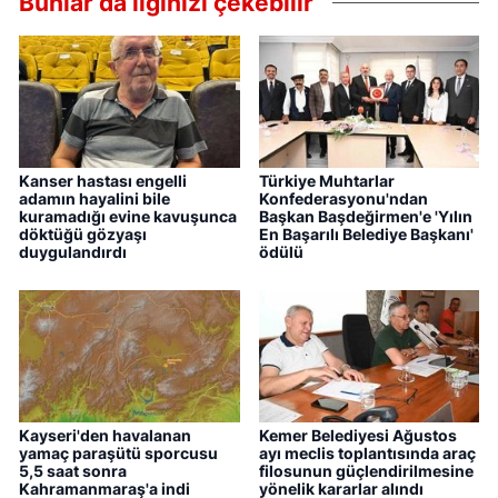
Bunlar da ilginizi çekebilir
Kanser hastası engelli
Türkiye Muhtarlar
adamın hayalini bile
Konfederasyonu'ndan
kuramadığı evine kavuşunca
Başkan Başdeğirmen'e 'Yılın
döktüğü gözyaşı
En Başarılı Belediye Başkanı'
duygulandırdı
ödülü
Kayseri'den havalanan
Kemer Belediyesi Ağustos
yamaç paraşütü sporcusu
ayı meclis toplantısında araç
5,5 saat sonra
filosunun güçlendirilmesine
Kahramanmaraş'a indi
yönelik kararlar alındı