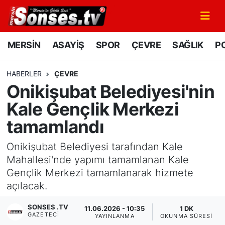
MERSİN
Mersin Nöbetçi Eczaneler
MERSİN
ASAYİŞ
SPOR
ÇEVRE
SAĞLIK
PO
ASAYİŞ
Mersin Hava Durumu
HABERLER
ÇEVRE
Onikişubat Belediyesi'nin
SPOR
Mersin Namaz Vakitleri
Kale Gençlik Merkezi
GÜNÜN MANŞETİ
Mersin Trafik Yoğunluk Haritası
tamamlandı
DÜNYA
Süper Lig Puan Durumu ve Fikstür
Onikişubat Belediyesi tarafından Kale
Mahallesi'nde yapımı tamamlanan Kale
KÜLTÜR - SANAT
Tüm Manşetler
Gençlik Merkezi tamamlanarak hizmete
açılacak.
MAGAZİN
Son Dakika Haberleri
SONSES .TV
11.06.2026 - 10:35
1 DK
GAZETECI
SAĞLIK
Haber Arşivi
YAYINLANMA
OKUNMA SÜRESI