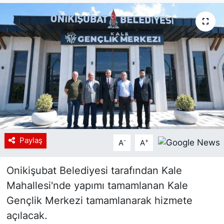
Siyaset
YEREL HABER
Haberde insan
Tanıtım
Paylaş
-
+
A
A
Onikişubat Belediyesi tarafından Kale
Mahallesi'nde yapımı tamamlanan Kale
Gençlik Merkezi tamamlanarak hizmete
açılacak.