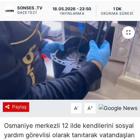
SONSES .TV
18.05.2026 - 23:50
1 DK
Siyaset
GAZETECI
YAYINLANMA
OKUNMA SÜRESI
YEREL HABER
Haberde insan
Tanıtım
Paylaş
-
+
A
A
Osmaniye merkezli 12 ilde kendilerini sosyal
yardım görevlisi olarak tanıtarak vatandaşları