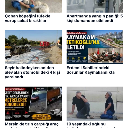
Çoban köpeğini tüfekle
Apartmanda yangın paniği: 5
vurup sakat bıraktılar
kişi dumandan etkilendi
Seyir halindeyken aniden
Erdemli Sahillerindeki
alev alan otomobildeki 4 kişi
Sorunlar Kaymakamlıkta
yaralandı
Mersin'de tırın çarptığı araç
19 yaşındaki oğlunu