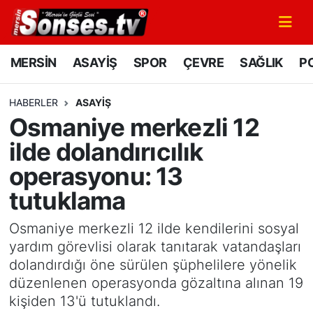
MERSİN
Mersin Nöbetçi Eczaneler
MERSİN
ASAYİŞ
SPOR
ÇEVRE
SAĞLIK
PO
ASAYİŞ
Mersin Hava Durumu
HABERLER
ASAYİŞ
Osmaniye merkezli 12
SPOR
Mersin Namaz Vakitleri
ilde dolandırıcılık
GÜNÜN MANŞETİ
Mersin Trafik Yoğunluk Haritası
operasyonu: 13
tutuklama
DÜNYA
Süper Lig Puan Durumu ve Fikstür
Osmaniye merkezli 12 ilde kendilerini sosyal
KÜLTÜR - SANAT
Tüm Manşetler
yardım görevlisi olarak tanıtarak vatandaşları
dolandırdığı öne sürülen şüphelilere yönelik
MAGAZİN
Son Dakika Haberleri
düzenlenen operasyonda gözaltına alınan 19
kişiden 13'ü tutuklandı.
SAĞLIK
Haber Arşivi