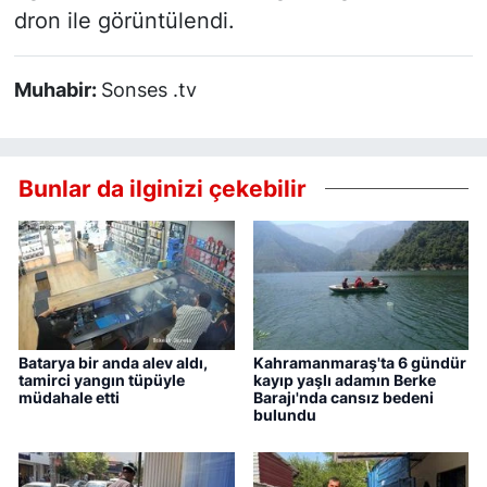
dron ile görüntülendi.
Muhabir:
Sonses .tv
Bunlar da ilginizi çekebilir
Batarya bir anda alev aldı,
Kahramanmaraş'ta 6 gündür
tamirci yangın tüpüyle
kayıp yaşlı adamın Berke
müdahale etti
Barajı'nda cansız bedeni
bulundu