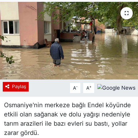
Siyaset
YEREL HABER
Haberde insan
Tanıtım
Paylaş
-
+
A
A
Osmaniye'nin merkeze bağlı Endel köyünde
etkili olan sağanak ve dolu yağışı nedeniyle
tarım arazileri ile bazı evleri su bastı, yollar
zarar gördü.