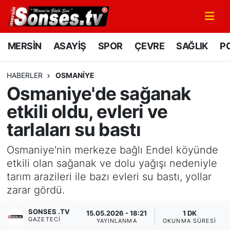
MERSİN
Mersin Nöbetçi Eczaneler
MERSİN
ASAYİŞ
SPOR
ÇEVRE
SAĞLIK
PO
ASAYİŞ
Mersin Hava Durumu
HABERLER
OSMANIYE
Osmaniye'de sağanak
SPOR
Mersin Namaz Vakitleri
etkili oldu, evleri ve
GÜNÜN MANŞETİ
Mersin Trafik Yoğunluk Haritası
tarlaları su bastı
DÜNYA
Süper Lig Puan Durumu ve Fikstür
Osmaniye'nin merkeze bağlı Endel köyünde
etkili olan sağanak ve dolu yağışı nedeniyle
KÜLTÜR - SANAT
Tüm Manşetler
tarım arazileri ile bazı evleri su bastı, yollar
zarar gördü.
MAGAZİN
Son Dakika Haberleri
SONSES .TV
15.05.2026 - 18:21
1 DK
GAZETECI
SAĞLIK
Haber Arşivi
YAYINLANMA
OKUNMA SÜRESI