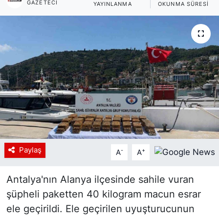
GAZETECI
YAYINLANMA
OKUNMA SÜRESI
Siyaset
YEREL HABER
Haberde insan
Tanıtım
Paylaş
-
+
A
A
Antalya'nın Alanya ilçesinde sahile vuran
şüpheli paketten 40 kilogram macun esrar
ele geçirildi. Ele geçirilen uyuşturucunun