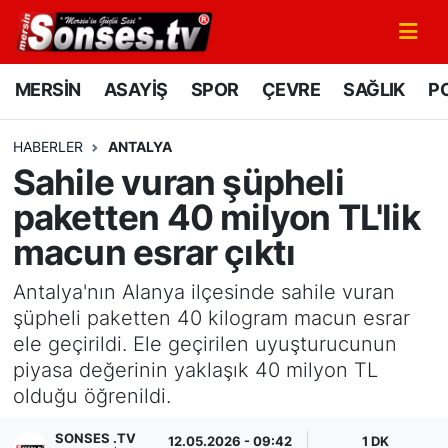
MERSİN
Mersin Nöbetçi Eczaneler
MERSİN
ASAYİŞ
SPOR
ÇEVRE
SAĞLIK
PO
ASAYİŞ
Mersin Hava Durumu
HABERLER
ANTALYA
Sahile vuran şüpheli
SPOR
Mersin Namaz Vakitleri
paketten 40 milyon TL'lik
GÜNÜN MANŞETİ
Mersin Trafik Yoğunluk Haritası
macun esrar çıktı
DÜNYA
Süper Lig Puan Durumu ve Fikstür
Antalya'nın Alanya ilçesinde sahile vuran
şüpheli paketten 40 kilogram macun esrar
KÜLTÜR - SANAT
Tüm Manşetler
ele geçirildi. Ele geçirilen uyuşturucunun
piyasa değerinin yaklaşık 40 milyon TL
MAGAZİN
Son Dakika Haberleri
olduğu öğrenildi.
SAĞLIK
Haber Arşivi
SONSES .TV
12.05.2026 - 09:42
1 DK