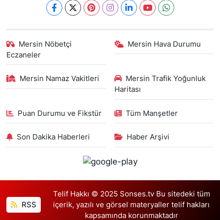
Mersin Nöbetçi
Mersin Hava Durumu
Eczaneler
Mersin Namaz Vakitleri
Mersin Trafik Yoğunluk
Haritası
Puan Durumu ve Fikstür
Tüm Manşetler
Son Dakika Haberleri
Haber Arşivi
Telif Hakkı © 2025 Sonses.tv Bu sitedeki tüm
RSS
içerik, yazılı ve görsel materyaller telif hakları
kapsamında korunmaktadır