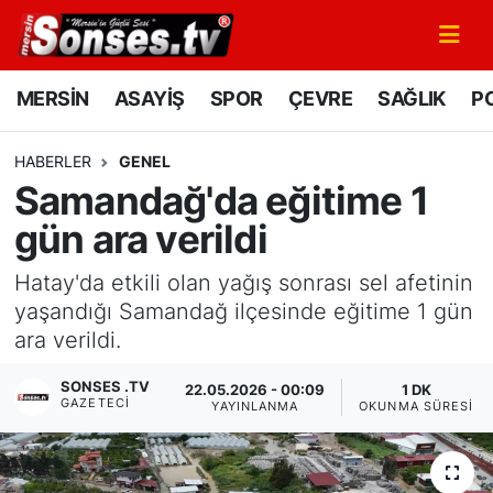
MERSİN
Mersin Nöbetçi Eczaneler
MERSİN
ASAYİŞ
SPOR
ÇEVRE
SAĞLIK
PO
ASAYİŞ
Mersin Hava Durumu
HABERLER
GENEL
Samandağ'da eğitime 1
SPOR
Mersin Namaz Vakitleri
gün ara verildi
GÜNÜN MANŞETİ
Mersin Trafik Yoğunluk Haritası
Hatay'da etkili olan yağış sonrası sel afetinin
DÜNYA
Süper Lig Puan Durumu ve Fikstür
yaşandığı Samandağ ilçesinde eğitime 1 gün
ara verildi.
KÜLTÜR - SANAT
Tüm Manşetler
SONSES .TV
22.05.2026 - 00:09
1 DK
GAZETECI
YAYINLANMA
OKUNMA SÜRESI
MAGAZİN
Son Dakika Haberleri
SAĞLIK
Haber Arşivi