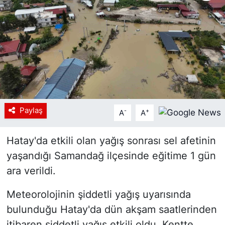
Siyaset
YEREL HABER
Haberde insan
Tanıtım
Paylaş
-
+
A
A
Hatay'da etkili olan yağış sonrası sel afetinin
yaşandığı Samandağ ilçesinde eğitime 1 gün
ara verildi.
Meteorolojinin şiddetli yağış uyarısında
bulunduğu Hatay'da dün akşam saatlerinden
itibaren şiddetli yağış etkili oldu. Kentte