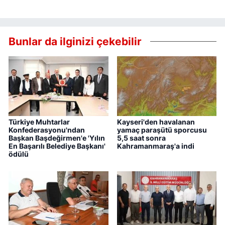
Bunlar da ilginizi çekebilir
Türkiye Muhtarlar
Kayseri'den havalanan
Konfederasyonu'ndan
yamaç paraşütü sporcusu
Başkan Başdeğirmen'e 'Yılın
5,5 saat sonra
En Başarılı Belediye Başkanı'
Kahramanmaraş'a indi
ödülü