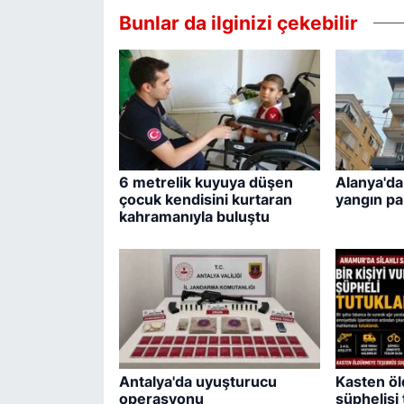
Bunlar da ilginizi çekebilir
6 metrelik kuyuya düşen
Alanya'da
çocuk kendisini kurtaran
yangın pa
kahramanıyla buluştu
Antalya'da uyuşturucu
Kasten ö
operasyonu
şüphelisi 