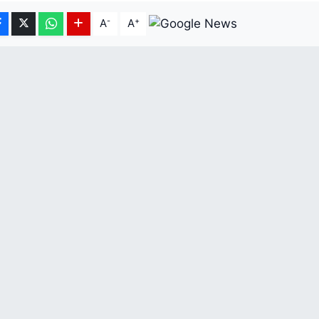
-
+
A
A