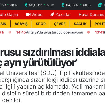
7069
55,0265
64,1897
%
0.17
%
0.01
%
0.02
oto Galeri
Video
Yazarlar
Hava Durumu
SİN
ASAYİŞ
SPOR
ÇEVRE
SAĞLIK
POLİT
ka
14:45
Antalya'da uyuşturucu operasyonu
13:41
Kasten öl
usu sızdırılması iddial
ç ayrı yürütülüyor'
l Üniversitesi (SDÜ) Tıp Fakültesi'nde
arşılığında sızdırıldığı iddiası üzerine s
ilgili yapılan açıklamada, 'Adli makam
 disiplin süreci birbirinden tamamen ba
 denildi.