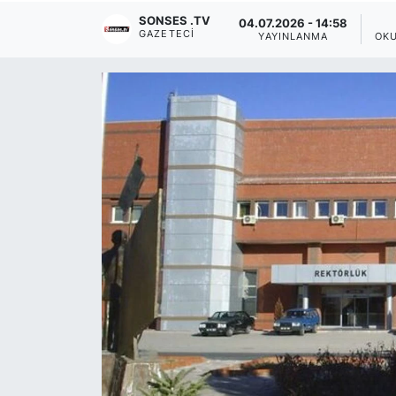
SONSES .TV
04.07.2026 - 14:58
Siyaset
GAZETECI
YAYINLANMA
OK
YEREL HABER
Haberde insan
Tanıtım