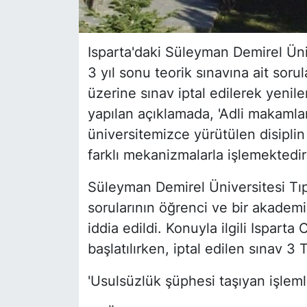
Isparta'daki Süleyman Demirel Ün
3 yıl sonu teorik sınavına ait sorula
üzerine sınav iptal edilerek yenil
yapılan açıklamada, 'Adli makamla
üniversitemizce yürütülen disipli
farklı mekanizmalarla işlemektedir'
Süleyman Demirel Üniversitesi Tıp
sorularının öğrenci ve bir akademis
iddia edildi. Konuyla ilgili Ispart
başlatılırken, iptal edilen sınav
'Usulsüzlük şüphesi taşıyan işlemle