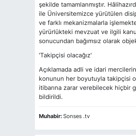
şekilde tamamlanmıştır. Hâlihazır
ile Üniversitemizce yürütülen dis
ve farklı mekanizmalarla işlemektedi
yürürlükteki mevzuat ve ilgili kan
sonucundan bağımsız olarak objekti
'Takipçisi olacağız'
Açıklamada adli ve idari merciler
konunun her boyutuyla takipçisi 
itibarına zarar verebilecek hiçbi
bildirildi.
Muhabir:
Sonses .tv