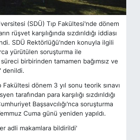
iversitesi (SDÜ) Tıp Fakültesi'nde dönem
rın rüşvet karşılığında sızdırıldığı iddiası
endi. SDÜ Rektörlüğü'nden konuyla ilgili
rca yürütülen soruşturma ile
n süreci birbirinden tamamen bağımsız ve
 denildi.
 Fakültesi dönem 3 yıl sonu teorik sınavı
yen tarafından para karşılığı sızdırıldığı
a Cumhuriyet Başsavcılığı'nca soruşturma
 3 Temmuz Cuma günü yeniden yapıldı.
r adli makamlara bildirildi'