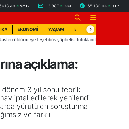
6618.49
13.887
65.130,04
%
2.12
%
64
%
1.2
İKA
EKONOMİ
YAŞAM
BİK İLAN
TEKNOLOJİ
dürmeye teşebbüs şüphelisi tutuklandı
13:20
Manavgat Be
arına açıklama:
 dönem 3 yıl sonu teorik
ınav iptal edilerek yenilendi.
larca yürütülen soruşturma
ğımsız ve farklı