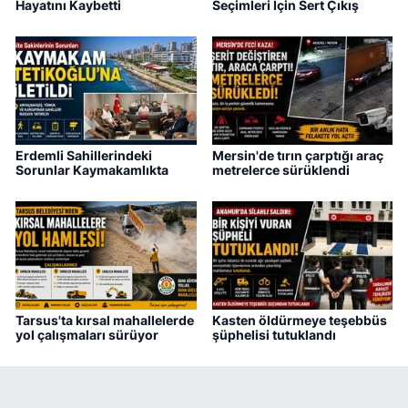
Hayatını Kaybetti
Seçimleri İçin Sert Çıkış
Erdemli Sahillerindeki
Mersin'de tırın çarptığı araç
Sorunlar Kaymakamlıkta
metrelerce sürüklendi
Tarsus'ta kırsal mahallelerde
Kasten öldürmeye teşebbüs
yol çalışmaları sürüyor
şüphelisi tutuklandı