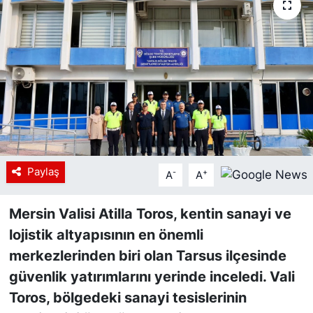
Siyaset
YEREL HABER
Haberde insan
Tanıtım
Paylaş
-
+
A
A
Mersin Valisi Atilla Toros, kentin sanayi ve
lojistik altyapısının en önemli
merkezlerinden biri olan Tarsus ilçesinde
güvenlik yatırımlarını yerinde inceledi. Vali
Toros, bölgedeki sanayi tesislerinin