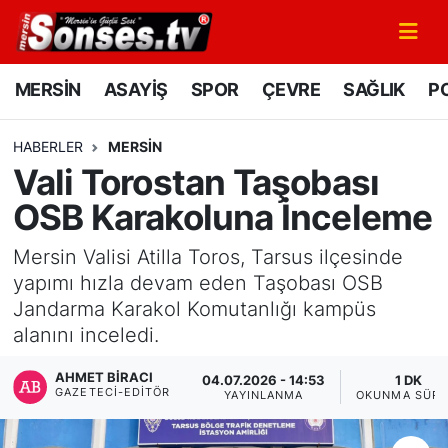
MERSİN
Mersin Nöbetçi Eczaneler
MERSİN
ASAYİŞ
SPOR
ÇEVRE
SAĞLIK
PO
ASAYİŞ
Mersin Hava Durumu
HABERLER
MERSİN
Vali Torostan Taşobası
SPOR
Mersin Namaz Vakitleri
OSB Karakoluna İnceleme
GÜNÜN MANŞETİ
Mersin Trafik Yoğunluk Haritası
Mersin Valisi Atilla Toros, Tarsus ilçesinde
DÜNYA
Süper Lig Puan Durumu ve Fikstür
yapımı hızla devam eden Taşobası OSB
Jandarma Karakol Komutanlığı kampüs
KÜLTÜR - SANAT
Tüm Manşetler
alanını inceledi.
AHMET BIRACI
MAGAZİN
Son Dakika Haberleri
04.07.2026 - 14:53
1 DK
GAZETECI-EDITÖR
YAYINLANMA
OKUNMA SÜRE
SAĞLIK
Haber Arşivi