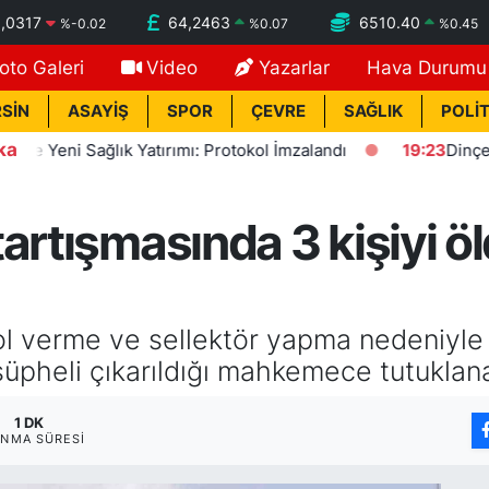
,0317
64,2463
6510.40
%
-0.02
%
0.07
%
0.45
oto Galeri
Video
Yazarlar
Hava Durumu
SİN
ASAYİŞ
SPOR
ÇEVRE
SAĞLIK
POLİT
ka
eni Sağlık Yatırımı: Protokol İmzalandı
19:23
Dinçer: Fezl
artışmasında 3 kişiyi ö
yol verme ve sellektör yapma nedeniyle 
şüpheli çıkarıldığı mahkemece tutuklan
1 DK
NMA SÜRESI