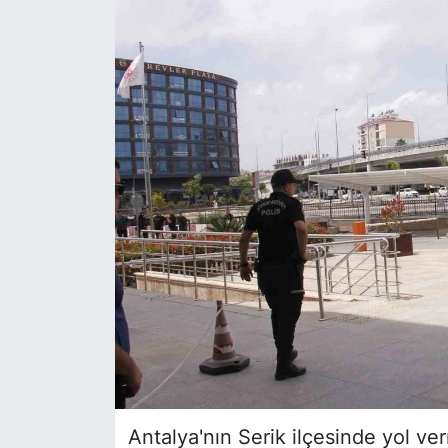
Siyaset
YEREL HABER
Haberde insan
Tanıtım
Antalya'nın Serik ilçesinde yol v