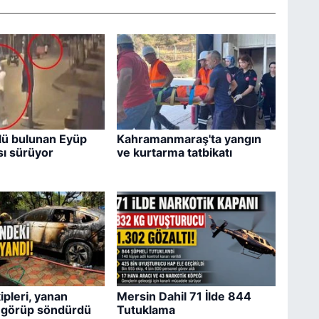
lü bulunan Eyüp
Kahramanmaraş'ta yangın
ı sürüyor
ve kurtarma tatbikatı
pleri, yanan
Mersin Dahil 71 İlde 844
i görüp söndürdü
Tutuklama