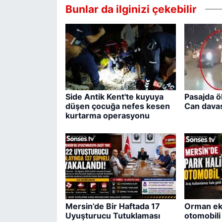
Bunlar da ilginizi çekebilir
Side Antik Kent'te kuyuya
Pasajda ö
düşen çocuğa nefes kesen
Can davas
kurtarma operasyonu
Mersin’de Bir Haftada 17
Orman eki
Uyuşturucu Tutuklaması
otomobil