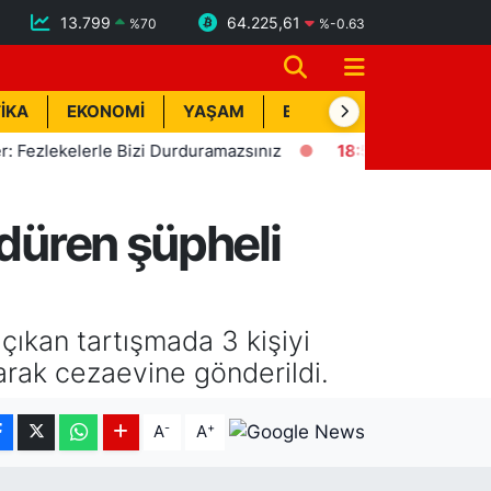
13.799
64.225,61
%
70
%
-0.63
İKA
EKONOMİ
YAŞAM
BİK İLAN
TEKNOLOJİ
ekelerle Bizi Durduramazsınız
18:57
Erdemli'de Deprem! K
ldüren şüpheli
çıkan tartışmada 3 kişiyi
arak cezaevine gönderildi.
-
+
A
A