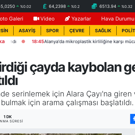
55,0250
64,2398
6513.94
%
0.02
%
0.2
%
0.32
oto Galeri
Video
Yazarlar
Hava Durumu
SİN
ASAYİŞ
SPOR
ÇEVRE
SAĞLIK
POLİT
ka
ı
18:45
Alanya'da mikroplastik kirliliğine karşı mücadelenin
irdiği çayda kaybolan g
ıldı
de serinlemek için Alara Çayı'na giren 
bulmak için arama çalışması başlatıldı.
1 DK
NMA SÜRESI