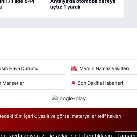
hil 71 İlde 844
Antalya'da otomobil dereye
a
uçtu: 1 yaralı
rsin Hava Durumu
Mersin Namaz Vakitleri
 Manşetler
Son Dakika Haberleri
deki tüm içerik, yazılı ve görsel materyaller telif hakları
en faydalanıyoruz. Detaylar için lütfen tıklayın.
Tamam