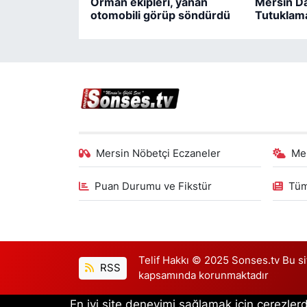
Orman ekipleri, yanan
Mersin Da
otomobili görüp söndürdü
Tutuklam
Mersin Nöbetçi Eczaneler
Me
Puan Durumu ve Fikstür
Tüm
Telif Hakkı © 2025 Sonses.tv Bu site
RSS
kapsamında korunmaktadır
En iyi site deneyimi sağlamak için çerezlerd