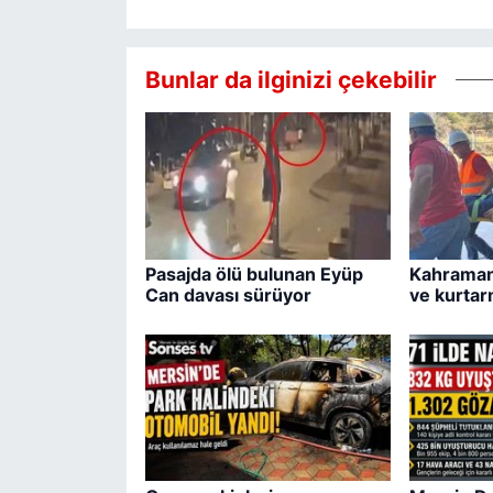
Bunlar da ilginizi çekebilir
Pasajda ölü bulunan Eyüp
Kahraman
Can davası sürüyor
ve kurtar