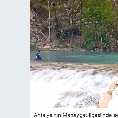
Siyaset
YEREL HABER
Haberde insan
Tanıtım
Antalya'nın Manavgat İlçesi'nde se