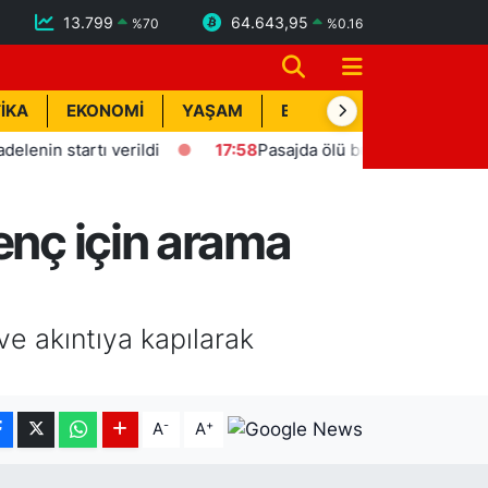
13.799
64.643,95
%
70
%
0.16
İKA
EKONOMİ
YAŞAM
BİK İLAN
TEKNOLOJİ
 startı verildi
17:58
Pasajda ölü bulunan Eyüp Can davası
enç için arama
ve akıntıya kapılarak
-
+
A
A